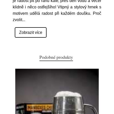
je radost pít po ránu kafe, přes den vodu a večer
klidně i něco ostřejšího! Vtipný a stylový hrnek s
motivem udělá radost při každém doušku. Proč
zvolit
...
Zobrazit více
Podobné produkty