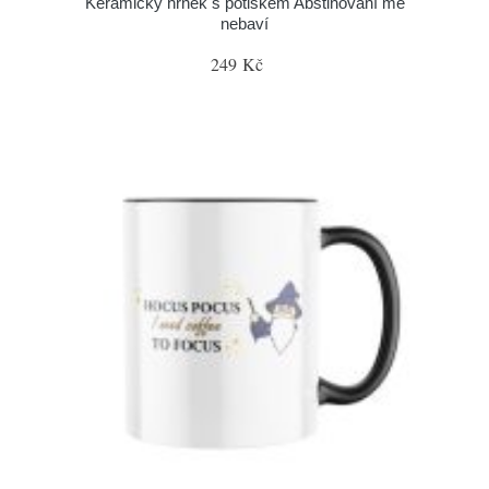
Keramický hrnek s potiskem Abstinování mě
nebaví
249 Kč