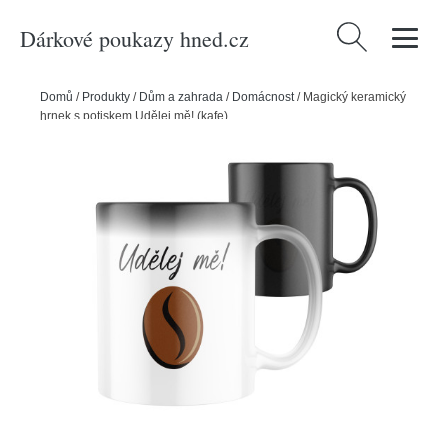
Dárkové poukazy hned.cz
Vyhledávání
Domů
/
Produkty
/
Dům a zahrada
/
Domácnost
/
Magický keramický
hrnek s potiskem Udělej mě! (kafe)