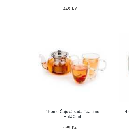
449 Kč
4Home Čajová sada Tea time
4H
Hot&Cool
699 Kč