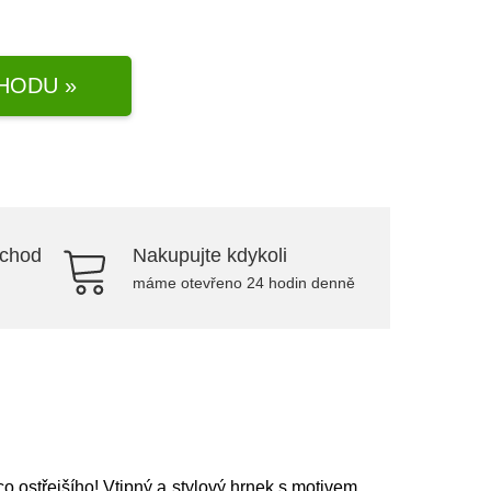
HODU »
bchod
Nakupujte kdykoli
máme otevřeno 24 hodin denně
co ostřejšího! Vtipný a stylový hrnek s motivem