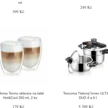
ml
249 Kč
399 Kč
ome Termo sklenice na latté
Tescoma Tlakový hrnec ULT
Hot&Cool 350 ml, 2 ks
DUO 4 a 6 l
179 Kč
5 399 Kč