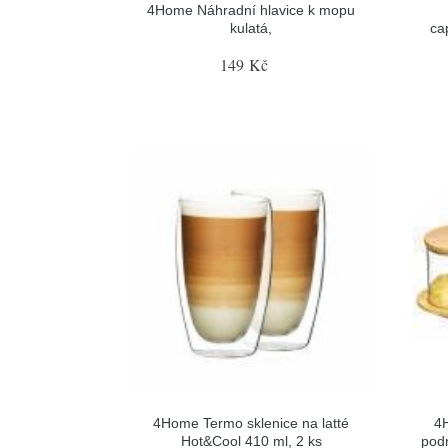
4Home Náhradní hlavice k mopu
kulatá,
ca
149 Kč
4Home Termo sklenice na latté
4
Hot&Cool 410 ml, 2 ks
pod