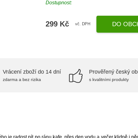
Dostupnost:
299 Kč
DO OBC
vč. DPH
Vrácení zboží do 14 dní
Prověřený český o
zdarma a bez rizika
s kvalitními produkty
o je radost pít po ránu kafe, přes den vodu a večer klidně i ně