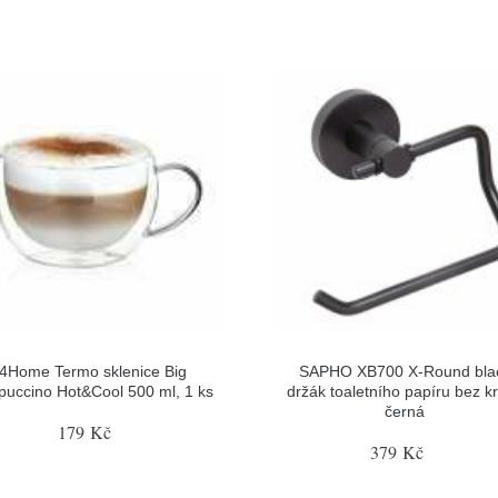
4Home Termo sklenice Big
SAPHO XB700 X-Round bla
puccino Hot&Cool 500 ml, 1 ks
držák toaletního papíru bez kr
černá
179 Kč
379 Kč