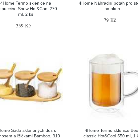
4Home Termo sklenice na
4Home Náhradní potah pro st
ppuccino Snow Hot&Cool 270
na okna
ml, 2 ks
79 Kč
359 Kč
Home Sada skleněných dóz s
4Home Termo sklenice Bee
nosem a lžičkami Bamboo, 310
classic Hot&Cool 550 ml, 1 