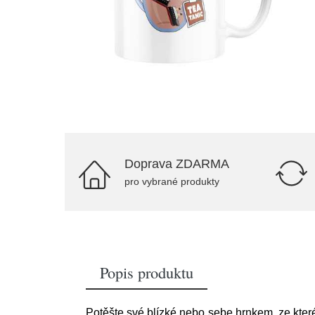
Doprava ZDARMA
pro vybrané produkty
Popis produktu
Potěšte své blízké nebo sebe hrnkem, ze kteréh