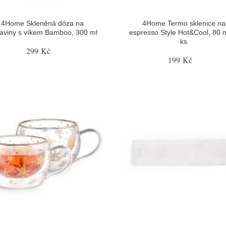
4Home Skleněná dóza na
4Home Termo sklenice na
raviny s víkem Bamboo, 300 ml
espresso Style Hot&Cool, 80 m
ks
299 Kč
199 Kč