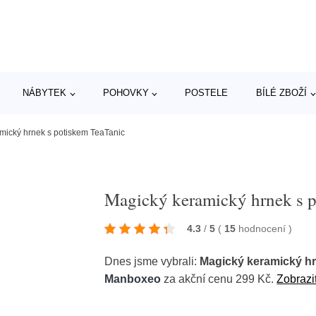
NÁBYTEK
POHOVKY
POSTELE
BÍLÉ ZBOŽÍ
mický hrnek s potiskem TeaTanic
Magický keramický hrnek s p
4.3
/
5
(
15
hodnocení
)
Dnes jsme vybrali:
Magický keramický hr
Manboxeo
za akční cenu 299 Kč.
Zobrazit