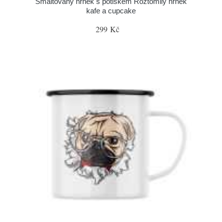
Smaltovaný hrnek s potiskem Roztomilý hrnek
kafe a cupcake
299 Kč