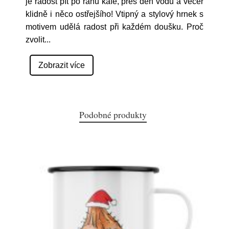
je radost pít po ránu kafe, přes den vodu a večer
klidně i něco ostřejšího! Vtipný a stylový hrnek s
motivem udělá radost při každém doušku. Proč
zvolit
...
Zobrazit více
Podobné produkty