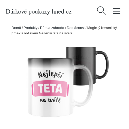
Dárkové poukazy hned.cz
Vyhledávání
Domů
/
Produkty
/
Dům a zahrada
/
Domácnost
/
Magický keramický
hrnek s potiskem Nejlepší teta na světě