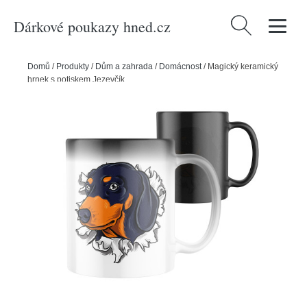
Dárkové poukazy hned.cz
Vyhledávání
Domů
/
Produkty
/
Dům a zahrada
/
Domácnost
/
Magický keramický
hrnek s potiskem Jezevčík