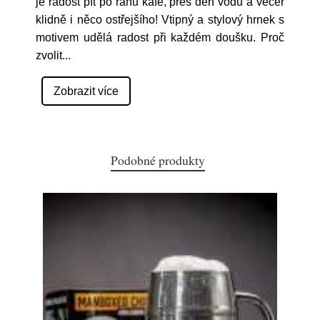
je radost pít po ránu kafe, přes den vodu a večer
klidně i něco ostřejšího! Vtipný a stylový hrnek s
motivem udělá radost při každém doušku. Proč
zvolit
...
Zobrazit více
Podobné produkty