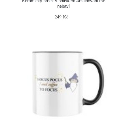
Keramický hrnek s potiskem Abstinování mě
nebaví
249 Kč