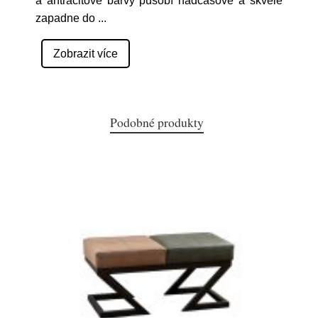
a antracitové barvy působí nadčasově a skvěle
zapadne do
...
Zobrazit více
Podobné produkty