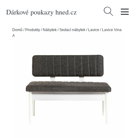
Dárkové poukazy hned.cz
Vyhledávání
Domů
/
Produkty
/
Nábytek
/
Sedací nábytek
/
Lavice
/
Lavice Vina
Anthracite and White