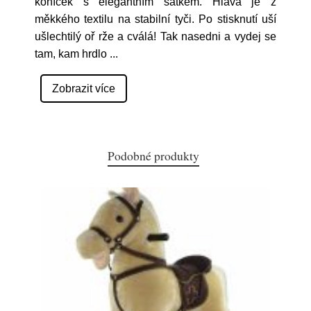
koníček s elegantním šátkem. Hlava je z
měkkého textilu na stabilní tyči. Po stisknutí uší
ušlechtilý oř rže a cválá! Tak nasedni a vydej se
tam, kam hrdlo
...
Zobrazit více
Podobné produkty