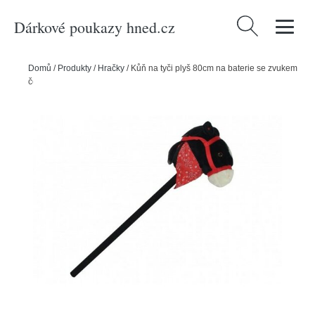
Dárkové poukazy hned.cz
Vyhledávání
Domů
/
Produkty
/
Hračky
/
Kůň na tyči plyš 80cm na baterie se zvukem
černý v sáčku