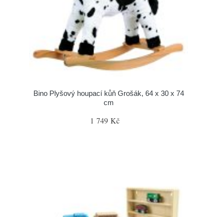
Bino Plyšový houpací kůň Grošák, 64 x 30 x 74
cm
1 749 Kč