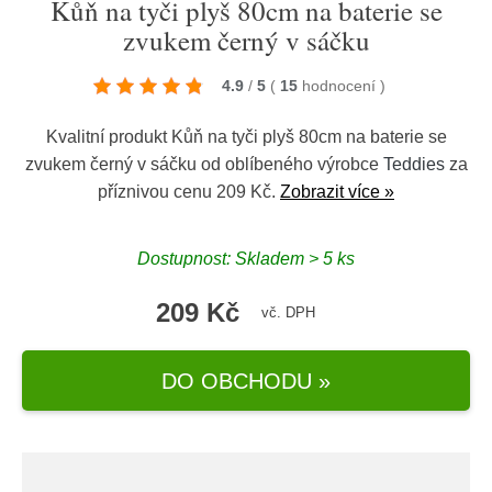
Kůň na tyči plyš 80cm na baterie se
zvukem černý v sáčku
4.9
/
5
(
15
hodnocení
)
Kvalitní produkt Kůň na tyči plyš 80cm na baterie se
zvukem černý v sáčku od oblíbeného výrobce
Teddies
za
příznivou cenu 209 Kč.
Zobrazit více »
Dostupnost: Skladem > 5 ks
209 Kč
vč. DPH
DO OBCHODU »