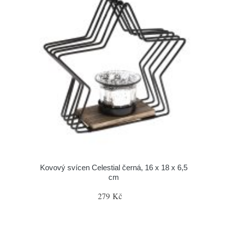
Kovový svícen Celestial černá, 16 x 18 x 6,5
cm
279 Kč