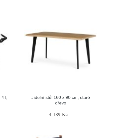
4 l,
Jídelní stůl 160 x 90 cm, staré
dřevo
4 189 Kč