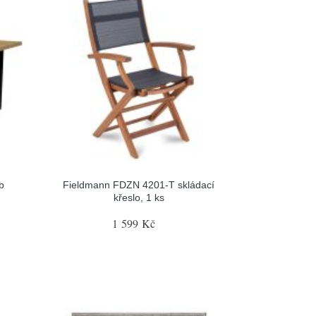
b
Fieldmann FDZN 4201-T skládací
křeslo, 1 ks
1 599 Kč