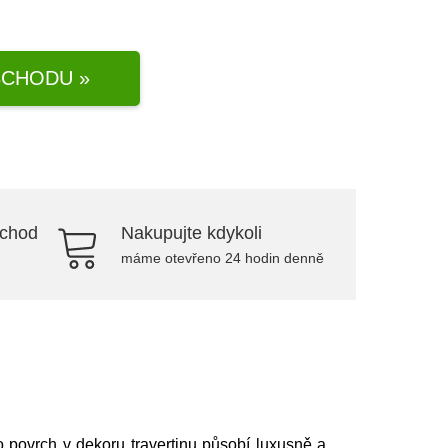
CHODU »
bchod
Nakupujte kdykoli
máme otevřeno 24 hodin denně
o povrch v dekoru travertinu působí luxusně a