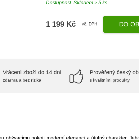
Dostupnost: Skladem > 5 ks
1 199 Kč
DO OB
vč. DPH
Vrácení zboží do 14 dní
Prověřený český o
zdarma a bez rizika
s kvalitními produkty
mu obývacímu pokoji moderní eleganci a útulný charakter. Jeh