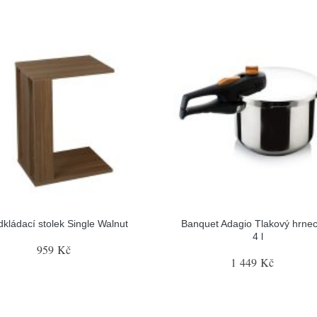
kládací stolek Single Walnut
Banquet Adagio Tlakový hrnec 
4 l
959 Kč
1 449 Kč