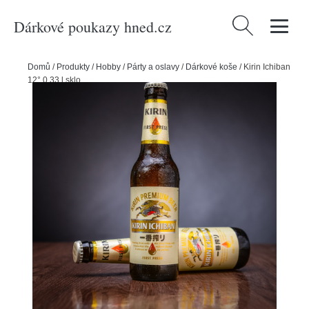
Dárkové poukazy hned.cz
Vyhledávání
Domů
/
Produkty
/
Hobby
/
Párty a oslavy
/
Dárkové koše
/
Kirin Ichiban
12° 0,33 l sklo