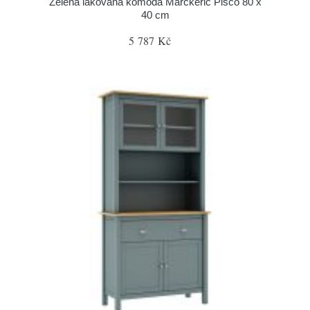
Zelená lakovaná komoda Marckeric Pisco 80 x
40 cm
5 787 Kč