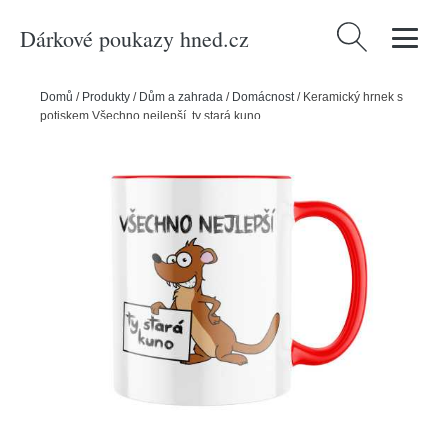
Dárkové poukazy hned.cz
Vyhledávání
Domů
/
Produkty
/
Dům a zahrada
/
Domácnost
/
Keramický hrnek s
potiskem Všechno nejlepší, ty stará kuno