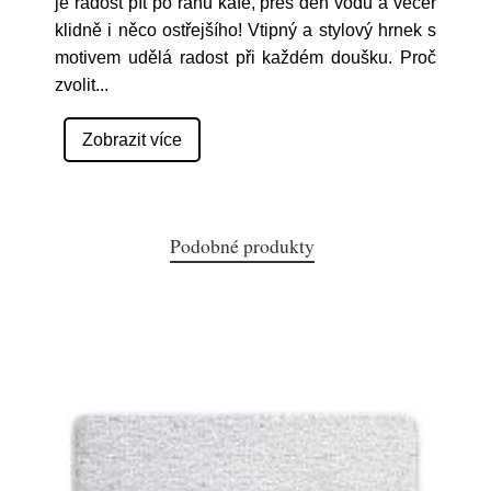
je radost pít po ránu kafe, přes den vodu a večer
klidně i něco ostřejšího! Vtipný a stylový hrnek s
motivem udělá radost při každém doušku. Proč
zvolit
...
Zobrazit více
Podobné produkty