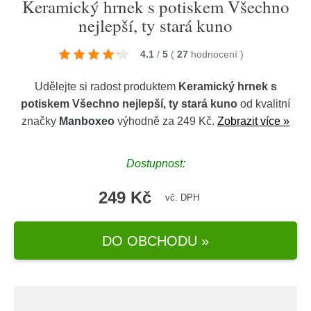
Keramický hrnek s potiskem Všechno
nejlepší, ty stará kuno
4.1
/
5
(
27
hodnocení
)
Udělejte si radost produktem
Keramický hrnek s
potiskem Všechno nejlepší, ty stará kuno
od kvalitní
značky
Manboxeo
výhodně za 249 Kč.
Zobrazit více »
Dostupnost:
249 Kč
vč. DPH
DO OBCHODU »