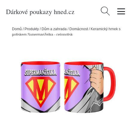
Dárkové poukazy hned.cz
Vyhledávání
Domů
/
Produkty
/
Dům a zahrada
/
Domácnost
/
Keramický hrnek s
potiskem Supermanželka - celopotisk