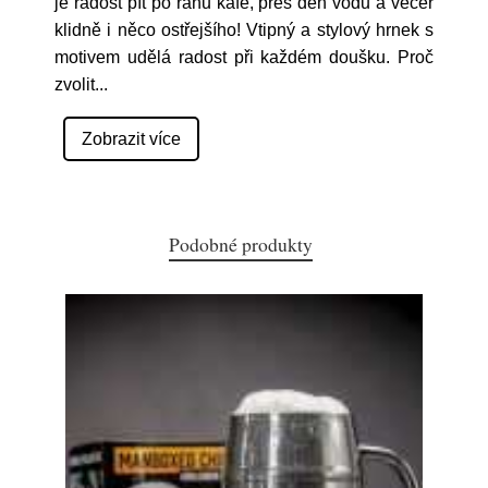
je radost pít po ránu kafe, přes den vodu a večer
klidně i něco ostřejšího! Vtipný a stylový hrnek s
motivem udělá radost při každém doušku. Proč
zvolit
...
Zobrazit více
Podobné produkty