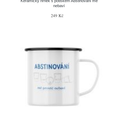
Keramický hrnek s potiskem Abstinování mě
nebaví
249 Kč