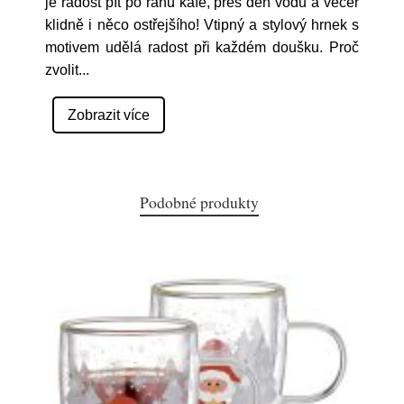
je radost pít po ránu kafe, přes den vodu a večer
klidně i něco ostřejšího! Vtipný a stylový hrnek s
motivem udělá radost při každém doušku. Proč
zvolit
...
Zobrazit více
Podobné produkty