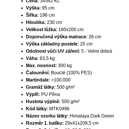
Cena:
34542 Kč
Výška:
95 cm
Šířka:
196 cm
Hloubka:
230 cm
Velikost lůžka:
160x200 cm
Doporučená výška matrace:
26 cm
Výška základny postele:
20 cm
Odolnost vůči UV záření:
5 - Velmi dobrá
Váha:
63,5 kg
Max. nosnost:
300 kg
Čalounění:
Bouclé (100% PES)
Martindale:
>100.000
Gramáž látky:
500 g/m²
Výplň:
PU Pěna
Hustota výplně:
500 g/m²
Kód látky:
MTK0496
Název vzorku látky:
Himalaya Dark Green
Rozměr 1. balíku:
29x41x209,5 cm