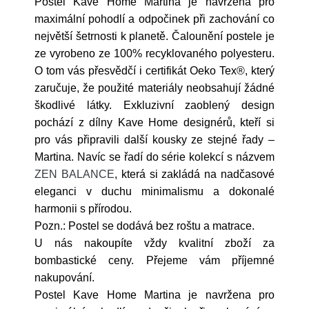
Postel Kave Home Martina je navržena pro
maximální pohodlí a odpočinek při zachování co
největší šetrnosti k planetě. Čalounění postele je
ze vyrobeno ze 100% recyklovaného polyesteru.
O tom vás přesvědčí i certifikát Oeko Tex®, který
zaručuje, že použité materiály neobsahují žádné
škodlivé látky. Exkluzivní zaoblený design
pochází z dílny Kave Home designérů, kteří si
pro vás připravili další kousky ze stejné řady –
Martina. Navíc se řadí do série kolekcí s názvem
ZEN BALANCE
, která si zakládá na nadčasové
eleganci v duchu minimalismu a dokonalé
harmonii s přírodou.
Pozn.: Postel se dodává bez roštu a matrace.
U nás nakoupíte vždy kvalitní zboží za
bombastické ceny. Přejeme vám příjemné
nakupování.
Postel Kave Home Martina je navržena pro