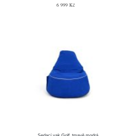
6 999 Kč
Sedací vak Golf, tmavě modrá