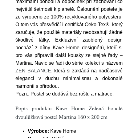
maximální pohodlí a odpočinek při zachování co
největší šetrnosti k planetě. Čalounění postele je
ze vyrobeno ze 100% recyklovaného polyesteru.
O tom vás přesvědčí i certifikát Oeko Tex®, který
zaručuje, že použité materiály neobsahují žádné
škodlivé látky. Exkluzivní zaoblený design
pochází z dílny Kave Home designérů, kteří si
pro vás připravili další kousky ze stejné řady –
Martina. Navíc se řadí do série kolekcí s názvem
ZEN BALANCE
, která si zakládá na nadčasové
eleganci v duchu minimalismu a dokonalé
harmonii s přírodou.
Pozn.: Postel se dodává bez roštu a matrace.
Popis produktu Kave Home Zelená bouclé
dvoulůžková postel Martina 160 x 200 cm
Výrobce:
Kave Home