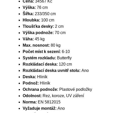
Cena:
34567 Kč
Výška:
76 cm
Šířka:
233/350 cm
Hloubka:
100 cm
Tloušťka desky:
2 cm
Výška podnože:
70 cm
Váha:
45 kg
Max. nosnost:
80 kg
Počet míst k sezení:
6-10
Systém rozkladu:
Butterfly
Rozkládací deska:
120 cm
Rozkládací deska uvnitř stolu:
Ano
Deska:
Hliník
Podnož:
Hliník
Ochrana podnože:
Plastové podložky
Odolnost:
Rez, koroze, UV záření
Norma:
EN 5812015
Vyžaduje montáž:
Ano