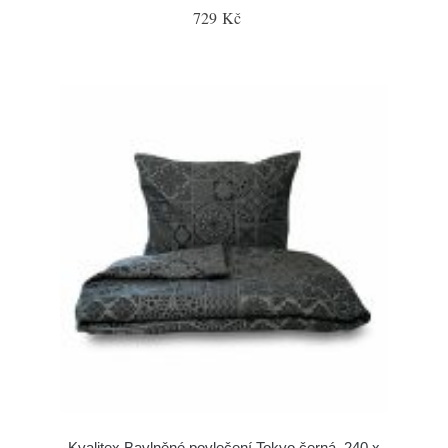
729 Kč
Kvalitex Bavlněné povlečení Tokyo černá, 240 x