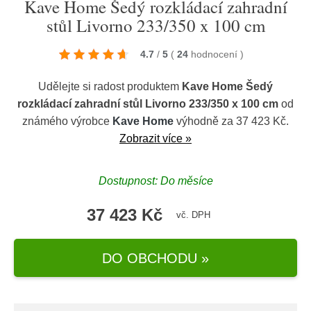
Kave Home Šedý rozkládací zahradní
stůl Livorno 233/350 x 100 cm
4.7
/
5
(
24
hodnocení
)
Udělejte si radost produktem
Kave Home Šedý
rozkládací zahradní stůl Livorno 233/350 x 100 cm
od
známého výrobce
Kave Home
výhodně za 37 423 Kč.
Zobrazit více »
Dostupnost: Do měsíce
37 423 Kč
vč. DPH
DO OBCHODU »