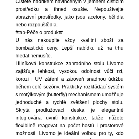
Čistěte hadříkem navlhčeným v jemném čisticím
prostředku a ihned osušte. Nepoužívejte
abrazivní prostředky, jako jsou acetony, bělidla
nebo rozpouštědla.
#tab-Péče o produkt#
U nás nakoupíte vždy kvalitní zboží za
bombastické ceny. Lepší nabídku už na trhu
hledat nemusíte.
Hliníková konstrukce zahradního stolu Livorno
zajišťuje lehkost, vysokou odolnost vůči rzi,
korozi i UV záření a zároveň snadnou údržbu
během celé sezóny. Praktický rozkládací systém
s motýlkovým (butterfly) mechanismem umožňuje
jednoduché a rychlé zvětšení plochy stolu.
Skrytá prodlužovací deska je elegantně
integrována uvnitř konstrukce, takže můžete
flexibilně reagovat na počet hostů i prostorové
možnosti. Livorno je ideální volbou pro ty, kdo