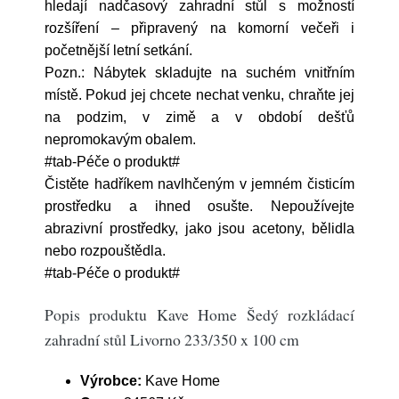
hledají nadčasový zahradní stůl s možností
rozšíření – připravený na komorní večeři i
početnější letní setkání.
Pozn.: Nábytek skladujte na suchém vnitřním
místě. Pokud jej chcete nechat venku, chraňte jej
na podzim, v zimě a v období dešťů
nepromokavým obalem.
#tab-Péče o produkt#
Čistěte hadříkem navlhčeným v jemném čisticím
prostředku a ihned osušte. Nepoužívejte
abrazivní prostředky, jako jsou acetony, bělidla
nebo rozpouštědla.
#tab-Péče o produkt#
Popis produktu Kave Home Šedý rozkládací
zahradní stůl Livorno 233/350 x 100 cm
Výrobce:
Kave Home