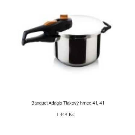
Banquet Adagio Tlakový hrnec 4 l, 4 l
1 449 Kč