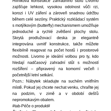
Hliníková konstrukce zahradního stolu Livorno
zajišťuje lehkost, vysokou odolnost vůči rzi,
korozi i UV záření a zároveň snadnou údržbu
během celé sezóny. Praktický rozkládací systém
s motýlkovým (butterfly) mechanismem umožňuje
jednoduché a rychlé zvětšení plochy stolu.
Skrytá prodlužovací deska je elegantně
integrována uvnitř konstrukce, takže můžete
flexibilně reagovat na počet hostů i prostorové
možnosti. Livorno je ideální volbou pro ty, kdo
hledají nadčasový zahradní stůl s možností
rozšíření – připravený na komorní večeři i
početnější letní setkání.
Pozn.: Nábytek skladujte na suchém vnitřním
místě. Pokud jej chcete nechat venku, chraňte jej
na podzim, v zimě a v období dešťů
nepromokavým obalem.
#tab-Péče o produkt#