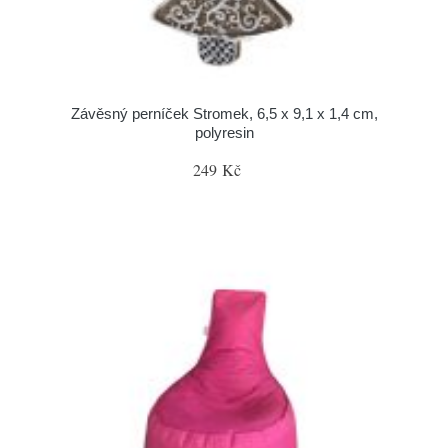
Závěsný perníček Stromek, 6,5 x 9,1 x 1,4 cm,
polyresin
249 Kč