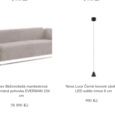
tex Béžovošedá manšestrová
Nova Luce Černé kovové záv
jmístná pohovka EVERMAN 234
LED světlo Irmos 6 cm
cm
990 Kč
58 890 Kč