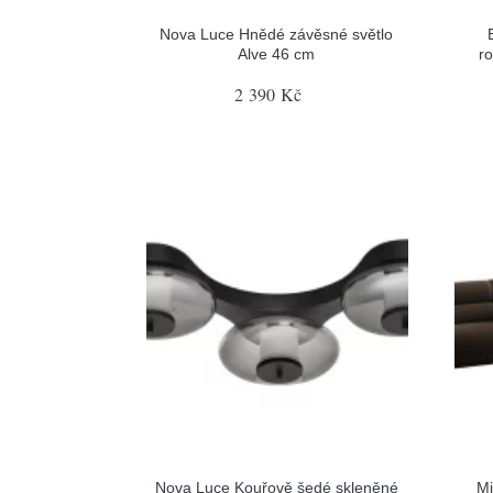
Nova Luce Hnědé závěsné světlo
Alve 46 cm
r
2 390 Kč
Nova Luce Kouřově šedé skleněné
Mi