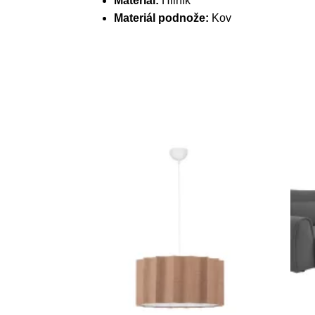
Materiál:
Hliník
Materiál podnože:
Kov