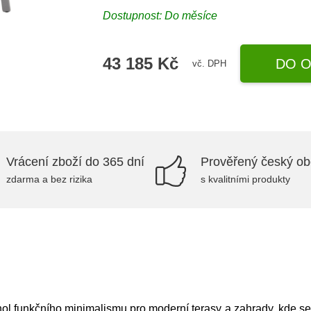
Dostupnost: Do měsíce
43 185 Kč
DO O
vč. DPH
Vrácení zboží do 365 dní
Prověřený český o
zdarma a bez rizika
s kvalitními produkty
chol funkčního minimalismu pro moderní terasy a zahrady, kde se 