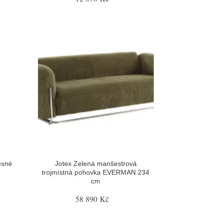
ěsné
Jotex Zelená manšestrová
trojmístná pohovka EVERMAN 234
cm
58 890 Kč