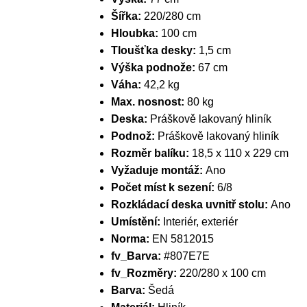
Šířka:
220/280 cm
Hloubka:
100 cm
Tloušťka desky:
1,5 cm
Výška podnože:
67 cm
Váha:
42,2 kg
Max. nosnost:
80 kg
Deska:
Práškově lakovaný hliník
Podnož:
Práškově lakovaný hliník
Rozměr balíku:
18,5 x 110 x 229 cm
Vyžaduje montáž:
Ano
Počet míst k sezení:
6/8
Rozkládací deska uvnitř stolu:
Ano
Umístění:
Interiér, exteriér
Norma:
EN 5812015
fv_Barva:
#807E7E
fv_Rozměry:
220/280 x 100 cm
Barva:
Šedá