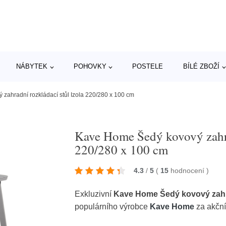
NÁBYTEK
POHOVKY
POSTELE
BÍLÉ ZBOŽÍ
zahradní rozkládací stůl Izola 220/280 x 100 cm
Kave Home Šedý kovový zahra
220/280 x 100 cm
4.3
/
5
(
15
hodnocení
)
Exkluzivní
Kave Home Šedý kovový zahrad
populárního výrobce
Kave Home
za akční