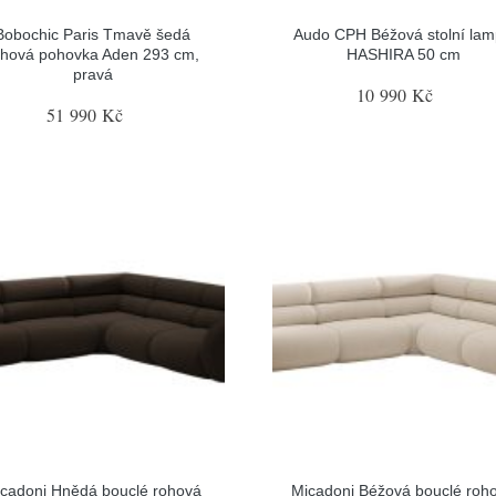
Bobochic Paris Tmavě šedá
Audo CPH Béžová stolní la
ohová pohovka Aden 293 cm,
HASHIRA 50 cm
pravá
10 990 Kč
51 990 Kč
cadoni Hnědá bouclé rohová
Micadoni Béžová bouclé roh