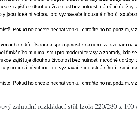
kce zajišťuje dlouhou životnost bez nutnosti náročné údržby, 
oly jsou ideální volbou pro vyznavače industriálního či součas
 místě. Pokud ho chcete nechat venku, chraňte ho na podzim, 
tým odborníků. Úspora a spokojenost z nákupu, záleží nám na v
chol funkčního minimalismu pro moderní terasy a zahrady, kde se 
kce zajišťuje dlouhou životnost bez nutnosti náročné údržby, 
oly jsou ideální volbou pro vyznavače industriálního či součas
 místě. Pokud ho chcete nechat venku, chraňte ho na podzim, 
vý zahradní rozkládací stůl Izola 220/280 x 100