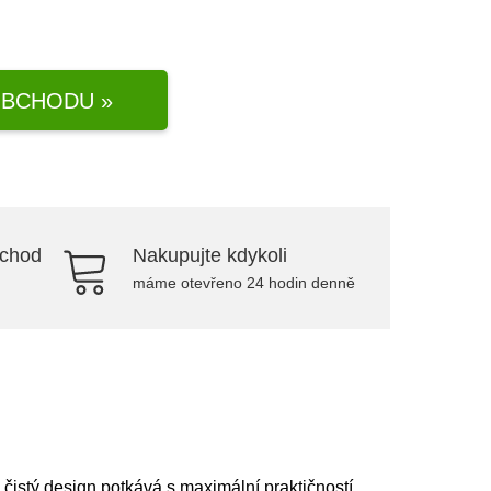
BCHODU »
bchod
Nakupujte kdykoli
máme otevřeno 24 hodin denně
čistý design potkává s maximální praktičností.