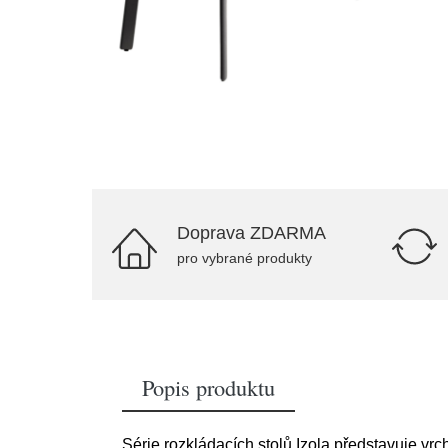
Doprava ZDARMA
pro vybrané produkty
Popis produktu
Série rozkládacích stolů Izola představuje vr