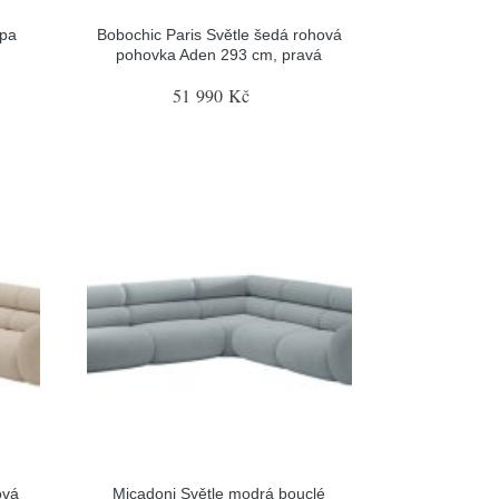
mpa
Bobochic Paris Světle šedá rohová
pohovka Aden 293 cm, pravá
51 990 Kč
ová
Micadoni Světle modrá bouclé