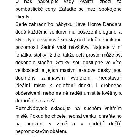
U nás nakoupíte vždy kvalitní zboží za
bombastické ceny. Zařaďte se mezi spokojené
klienty.
Série zahradního nábytku Kave Home Dandara
dodá každému venkovnímu posezení eleganci a
styl – tyto designové kousky rozhodně neuniknou
pozornosti žádné vaší návštěvy. Najdete v ní
lehátka, stolky i židle, takže celý prostor může být
dokonale sladěn. Stolky jsou dostupné ve více
velikostech a jejich masivní akátové desky jsou
doplněny zajímavým výpletem. Představují
ideální místo k odložení drinků i drobného
občerstvení, nebo na ně raději umístíte květiny a
drobné dekorace?
Pozn.:Nábytek skladujte na suchém vnitřním
místě. Pokud ho chcete nechat venku, chraňte ho
na podzim, v zimě a v období dešťů
nepromokavým obalem.