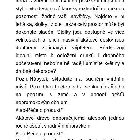
dodá každému venkovnímu posezení eleganci a
styl – tyto designové kousky rozhodně neuniknou
pozornosti žádné vaší návštěvy. Najdete v ní
lehátka, stolky i židle, takže celý prostor může být
dokonale sladěn. Stolky jsou dostupné ve více
velikostech a jejich masivní akátové desky jsou
doplněny zajímavým výpletem. Představují
ideální místo k odložení drinků i drobného
občerstvení, nebo na ně raději umístíte květiny a
drobné dekorace?
Pozn.:Nábytek skladujte na suchém vnitřním
místě. Pokud ho chcete nechat venku, chraňte ho
na podzim, v zimě a v období dešťů
nepromokavým obalem.
#tab-Péče o produkt#
Akátové dřevo doporučujeme alespoň jednou
ročně ošetřit vhodným přípravkem.
#tab-Péče o produkt#