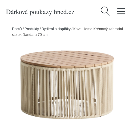
Dárkové poukazy hned.cz
Vyhledávání
Domů
/
Produkty
/
Bydlení a doplňky
/
Kave Home Krémový zahradní
stolek Dandara 70 cm