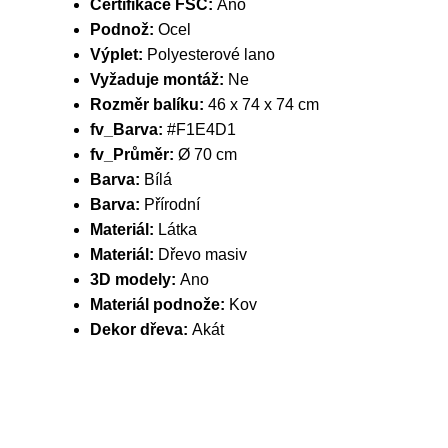
Certifikace FSC:
Ano
Podnož:
Ocel
Výplet:
Polyesterové lano
Vyžaduje montáž:
Ne
Rozměr balíku:
46 x 74 x 74 cm
fv_Barva:
#F1E4D1
fv_Průměr:
Ø 70 cm
Barva:
Bílá
Barva:
Přírodní
Materiál:
Látka
Materiál:
Dřevo masiv
3D modely:
Ano
Materiál podnože:
Kov
Dekor dřeva:
Akát