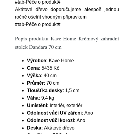
#tab-Péče o produkt#
Akátové dřevo doporučujeme alespoň jednou
ročně ošetřit vhodným přípravkem.
#tab-Péče o produkt#
Popis produktu Kave Home Krémový zahradní
stolek Dandara 70 cm
Výrobce:
Kave Home
Cena:
5435 Kč
Výška:
40 cm
Průměr:
70 cm
Tloušťka desky:
1,5 cm
Váha:
9,4 kg
Umístění:
Interiér, exteriér
Odolnost vůči UV záření:
Ano
Odolnost vůči korozi:
Ano
Deska:
Akátové dřevo