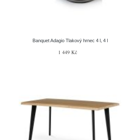
Banquet Adagio Tlakový hrnec 4 l, 4 l
1 449 Kč