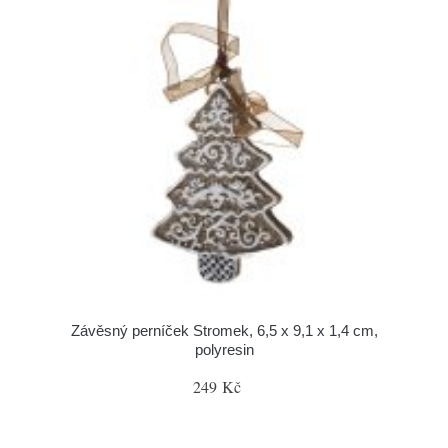
Závěsný perníček Stromek, 6,5 x 9,1 x 1,4 cm,
polyresin
249 Kč