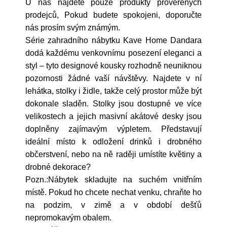
U nás najdete pouze produkty prověřených
prodejců, Pokud budete spokojeni, doporučte
nás prosím svým známým.
Série zahradního nábytku Kave Home Dandara
dodá každému venkovnímu posezení eleganci a
styl – tyto designové kousky rozhodně neuniknou
pozornosti žádné vaší návštěvy. Najdete v ní
lehátka, stolky i židle, takže celý prostor může být
dokonale sladěn. Stolky jsou dostupné ve více
velikostech a jejich masivní akátové desky jsou
doplněny zajímavým výpletem. Představují
ideální místo k odložení drinků i drobného
občerstvení, nebo na ně raději umístíte květiny a
drobné dekorace?
Pozn.:Nábytek skladujte na suchém vnitřním
místě. Pokud ho chcete nechat venku, chraňte ho
na podzim, v zimě a v období dešťů
nepromokavým obalem.