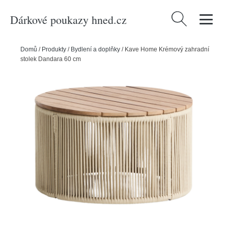
Dárkové poukazy hned.cz
Vyhledávání
Domů
/
Produkty
/
Bydlení a doplňky
/
Kave Home Krémový zahradní
stolek Dandara 60 cm