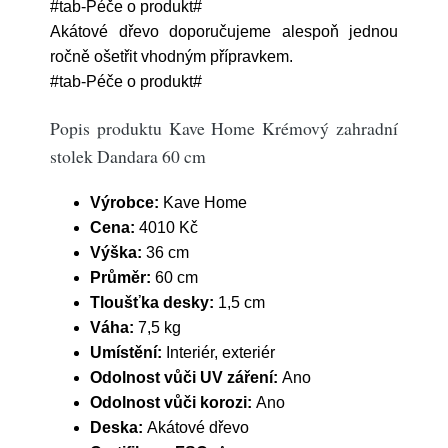
#tab-Péče o produkt#
Akátové dřevo doporučujeme alespoň jednou
ročně ošetřit vhodným přípravkem.
#tab-Péče o produkt#
Popis produktu Kave Home Krémový zahradní
stolek Dandara 60 cm
Výrobce:
Kave Home
Cena:
4010 Kč
Výška:
36 cm
Průměr:
60 cm
Tloušťka desky:
1,5 cm
Váha:
7,5 kg
Umístění:
Interiér, exteriér
Odolnost vůči UV záření:
Ano
Odolnost vůči korozi:
Ano
Deska:
Akátové dřevo