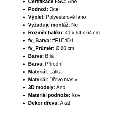
Certifikace FSC:
Ano
Podnož:
Ocel
Výplet:
Polyesterové lano
Vyžaduje montáž:
Ne
Rozměr balíku:
41 x 64 x 64 cm
fv_Barva:
#F1E4D1
fv_Průměr:
Ø 60 cm
Barva:
Bílá
Barva:
Přírodní
Materiál:
Látka
Materiál:
Dřevo masiv
3D modely:
Ano
Materiál podnože:
Kov
Dekor dřeva:
Akát