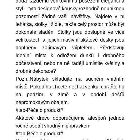
dodá každému venkovnímu posezení eleganci a
styl – tyto designové kousky rozhodně neuniknou
pozornosti žádné vaší návštěvy. Najdete v ní
lehátka, stolky i židle, takže celý prostor může být
dokonale sladěn. Stolky jsou dostupné ve více
velikostech a jejich masivní akátové desky jsou
doplněny zajímavým výpletem. Představují
ideální místo k odložení drinků i drobného
občerstvení, nebo na ně raději umístíte květiny a
drobné dekorace?
Pozn.:Nábytek skladujte na suchém vnitřním
místě. Pokud ho chcete nechat venku, chraňte ho
na podzim, v zimě a v období dešťů
nepromokavým obalem.
#tab-Péče o produkt#
Akátové dřevo doporučujeme alespoň jednou
ročně ošetřit vhodným přípravkem.
#tab-Péče o produkt#