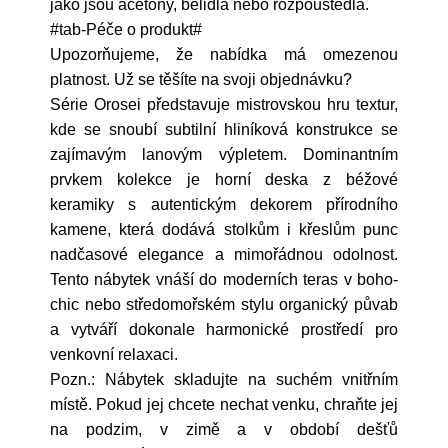
jako jsou acetony, bělidla nebo rozpouštědla.
#tab-Péče o produkt#
Upozorňujeme, že nabídka má omezenou
platnost. Už se těšíte na svoji objednávku?
Série Orosei představuje mistrovskou hru textur,
kde se snoubí subtilní hliníková konstrukce se
zajímavým lanovým výpletem. Dominantním
prvkem kolekce je horní deska z béžové
keramiky s autentickým dekorem přírodního
kamene, která dodává stolkům i křeslům punc
nadčasové elegance a mimořádnou odolnost.
Tento nábytek vnáší do moderních teras v boho-
chic nebo středomořském stylu organický půvab
a vytváří dokonale harmonické prostředí pro
venkovní relaxaci.
Pozn.: Nábytek skladujte na suchém vnitřním
místě. Pokud jej chcete nechat venku, chraňte jej
na podzim, v zimě a v období dešťů