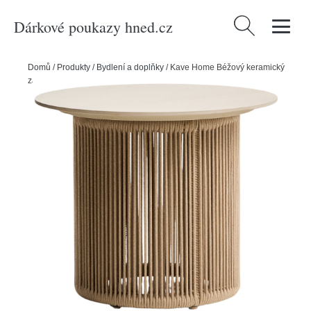
Dárkové poukazy hned.cz
Vyhledávání
Domů
/
Produkty
/
Bydlení a doplňky
/
Kave Home Béžový keramický
zahradní stolek s výpletem Orosei Ø 55 cm