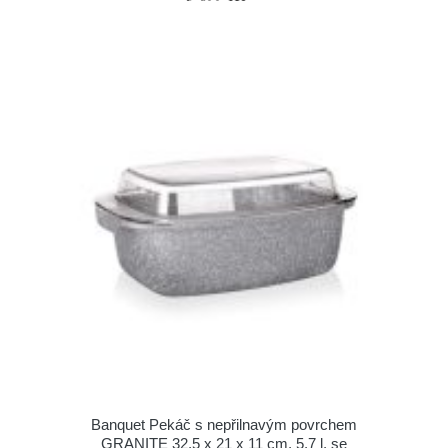
Banquet Pekáč s nepřilnavým povrchem
GRANITE 32,5 x 21 x 11 cm, 5,7 l, se