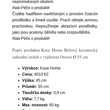
nepromokavým obalem.
#tab-Péče o produkt#
Čistěte hadříkem navlhčeným v jemném čisticím
prostředku a ihned osušte. Prach
otírejte jemnou
prachovkou. Nepoužívejte abrazivní prostředky,
jako jsou acetony, bělidla nebo rozpouštědla.
#tab-Péče o produkt#
Popis produktu Kave Home Béžový keramický
zahradní stolek s výpletem Orosei Ø 55 cm
Výrobce:
Kave Home
Cena:
4010 Kč
Výška:
45 cm
Průměr:
55 cm
Tloušťka desky:
0,9 cm
Váha:
7,7 kg
Max. nosnost:
60 kg