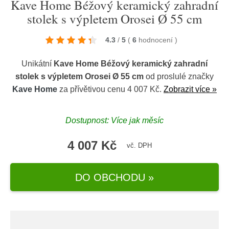
Kave Home Béžový keramický zahradní
stolek s výpletem Orosei Ø 55 cm
4.3
/
5
(
6
hodnocení
)
Unikátní
Kave Home Béžový keramický zahradní
stolek s výpletem Orosei Ø 55 cm
od proslulé značky
Kave Home
za přívětivou cenu 4 007 Kč.
Zobrazit více »
Dostupnost: Více jak měsíc
4 007 Kč
vč. DPH
DO OBCHODU »