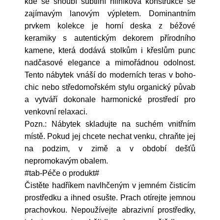
kde se snoubí subtilní hliníková konstrukce se
zajímavým lanovým výpletem. Dominantním
prvkem kolekce je horní deska z béžové
keramiky s autentickým dekorem přírodního
kamene, která dodává stolkům i křeslům punc
nadčasové elegance a mimořádnou odolnost.
Tento nábytek vnáší do moderních teras v boho-
chic nebo středomořském stylu organický půvab
a vytváří dokonale harmonické prostředí pro
venkovní relaxaci.
Pozn.: Nábytek skladujte na suchém vnitřním
místě. Pokud jej chcete nechat venku, chraňte jej
na podzim, v zimě a v období dešťů
nepromokavým obalem.
#tab-Péče o produkt#
Čistěte hadříkem navlhčeným v jemném čisticím
prostředku a ihned osušte. Prach
otírejte jemnou
prachovkou. Nepoužívejte abrazivní prostředky,