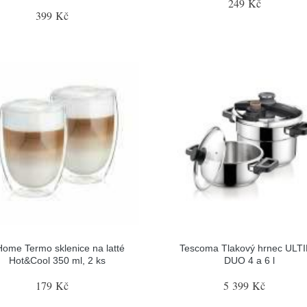
249 Kč
399 Kč
ome Termo sklenice na latté
Tescoma Tlakový hrnec ULT
Hot&Cool 350 ml, 2 ks
DUO 4 a 6 l
179 Kč
5 399 Kč