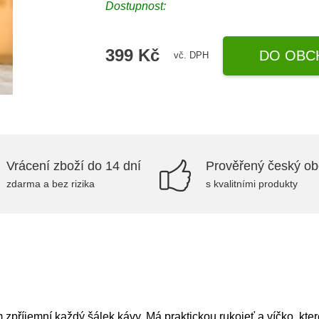
Dostupnost:
399 Kč
DO OBC
vč. DPH
Vrácení zboží do 14 dní
Prověřený český o
zdarma a bez rizika
s kvalitními produkty
zpříjemní každý šálek kávy. Má praktickou rukojeť a víčko, kter