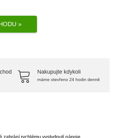
HODU »
bchod
Nakupujte kdykoli
máme otevřeno 24 hodin denně
é zabrání rychlému vystydnutí nápoje.