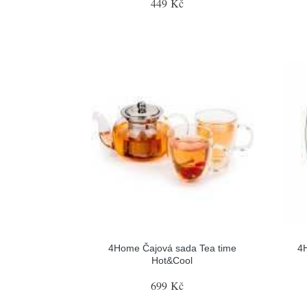
449 Kč
4Home Čajová sada Tea time
4H
Hot&Cool
699 Kč