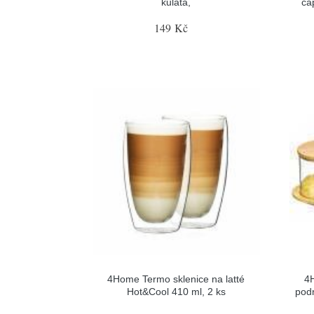
kulatá,
ca
149 Kč
4Home Termo sklenice na latté
4
Hot&Cool 410 ml, 2 ks
pod