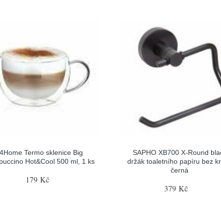
4Home Termo sklenice Big
SAPHO XB700 X-Round bla
puccino Hot&Cool 500 ml, 1 ks
držák toaletního papíru bez kr
černá
179 Kč
379 Kč