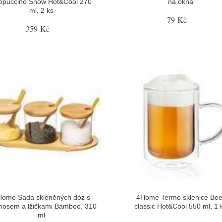
ppuccino Snow Hot&Cool 270
na okna
ml, 2 ks
79 Kč
359 Kč
Home Sada skleněných dóz s
4Home Termo sklenice Bee
nosem a lžičkami Bamboo, 310
classic Hot&Cool 550 ml, 1 
ml