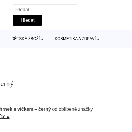
Vyhledávání
DĚTSKÉ ZBOŽÍ
KOSMETIKA A ZDRAVÍ
černý
hrnek s víčkem – černý
od oblíbené značky
íce »