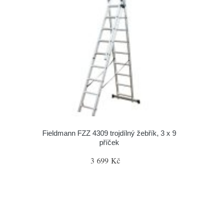
Fieldmann FZZ 4309 trojdílný žebřík, 3 x 9
příček
3 699 Kč