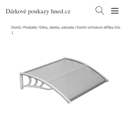
Dárkové poukazy hned.cz
Vyhledávání
Domů
/
Produkty
/
Dílna, stavba, zahrada
/
Dveřní vchodová stříška čirá,
100 x 150 cm