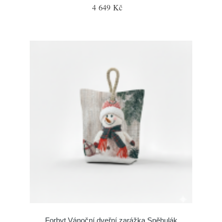
4 649 Kč
Forbyt Vánoční dveřní zarážka Sněhulák