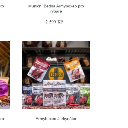
ro
Muniční Bedna Armyboxeo pro
rybáře
2 599 Kč
ro
Armyboxeo Jerkynátor