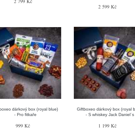
2 799 Kč
2 599 Kč
tboxeo dárkový box (royal blue)
Giftboxeo dárkový box (royal b
- Pro fitkaře
- S whiskey Jack Daniel´s
999 Kč
1 199 Kč