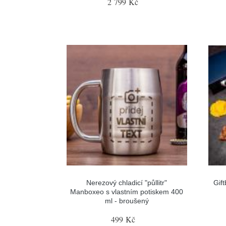
2 799 Kč
Nerezový chladicí "půllitr"
Gif
Manboxeo s vlastním potiskem 400
ml - broušený
499 Kč