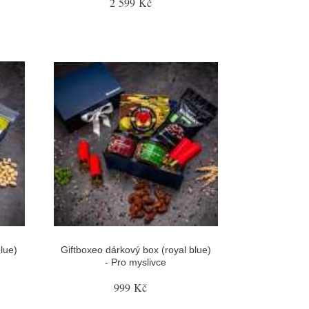
2 599 Kč
lue)
Giftboxeo dárkový box (royal blue)
- Pro myslivce
999 Kč