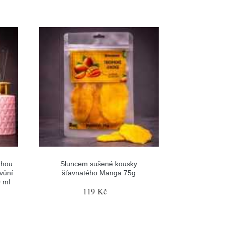
uhou
Sluncem sušené kousky
 vůní
šťavnatého Manga 75g
 ml
119 Kč