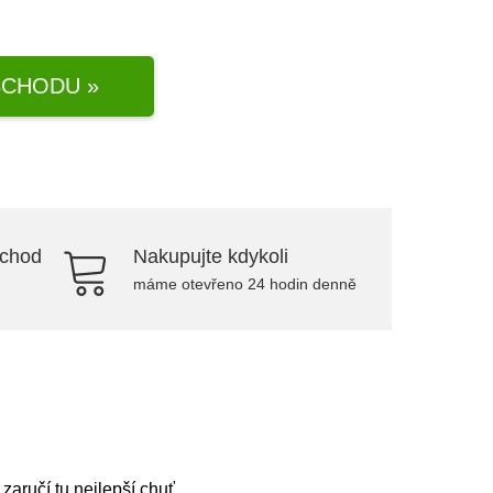
CHODU »
bchod
Nakupujte kdykoli
máme otevřeno 24 hodin denně
zaručí tu nejlepší chuť.