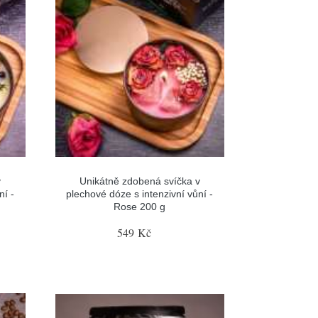
v
Unikátně zdobená svíčka v
ní -
plechové dóze s intenzivní vůní -
Rose 200 g
549 Kč