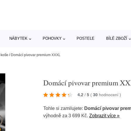
NÁBYTEK
POHOVKY
POSTELE
BÍLÉ ZBOŽÍ
 koše
/
Domácí pivovar premium XXXL
Domácí pivovar premium X
4.2
/
5
(
30
hodnocení
)
Tohle si zamilujete:
Domácí pivovar pre
výhodně za 3 699 Kč.
Zobrazit více »