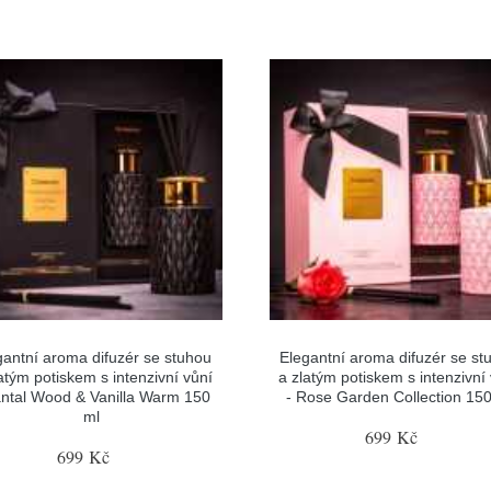
gantní aroma difuzér se stuhou
Elegantní aroma difuzér se st
atým potiskem s intenzivní vůní
a zlatým potiskem s intenzivní
antal Wood & Vanilla Warm 150
- Rose Garden Collection 150
ml
699 Kč
699 Kč