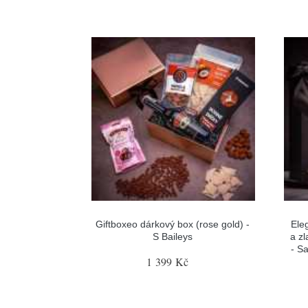
Giftboxeo dárkový box (rose gold) -
Ele
S Baileys
a zl
- S
1 399 Kč