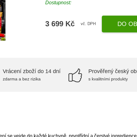
Dostupnost:
3 699 Kč
DO OB
vč. DPH
Vrácení zboží do 14 dní
Prověřený český o
zdarma a bez rizika
s kvalitními produkty
vení se vejde do každé kuchyně, prvotřídní a čerstvé ingredience 