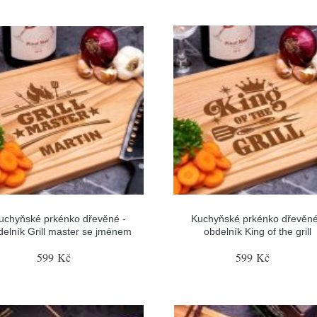
uchyňské prkénko dřevěné -
Kuchyňské prkénko dřevěné
delník Grill master se jménem
obdelník King of the grill
599 Kč
599 Kč