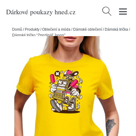
Dárkové poukazy hned.cz
Vyhledávání
Domů
/
Produkty
/
Oblečení a móda
/
Dámské oblečení
/
Dámská trička
/
Dámské tričko “Zmrzlinář Jason”