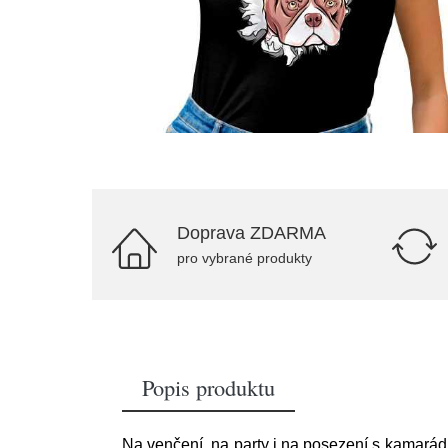
Doprava ZDARMA
pro vybrané produkty
Popis produktu
Na venčení, na party i na posezení s kamará