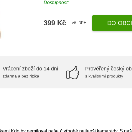
Dostupnost:
399 Kč
DO OBC
vč. DPH
Vrácení zboží do 14 dní
Prověřený český o
zdarma a bez rizika
s kvalitními produkty
dkami Kdo by nemiloval naše čtyřnohé nejlepší kamarády. S na