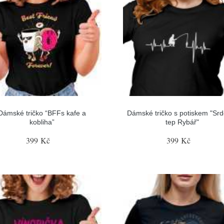
Dámské tričko “BFFs kafe a
Dámské tričko s potiskem "Srd
kobliha”
tep Rybář"
399 Kč
399 Kč