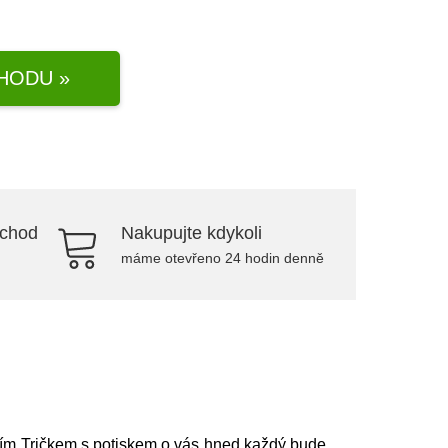
HODU »
bchod
Nakupujte kdykoli
máme otevřeno 24 hodin denně
ším Tričkem s potiskem o vás hned každý bude