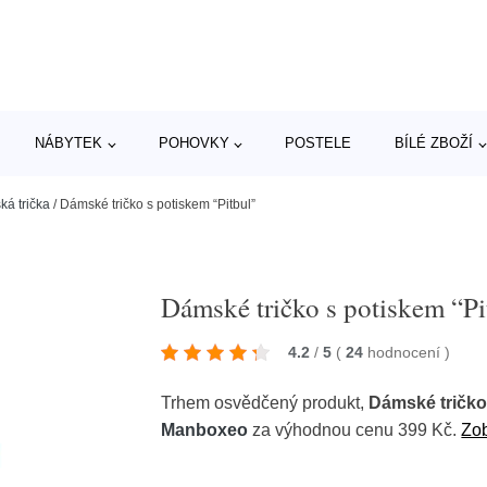
NÁBYTEK
POHOVKY
POSTELE
BÍLÉ ZBOŽÍ
á trička
/
Dámské tričko s potiskem “Pitbul”
Dámské tričko s potiskem “Pi
4.2
/
5
(
24
hodnocení
)
Trhem osvědčený produkt,
Dámské tričko
Manboxeo
za výhodnou cenu 399 Kč.
Zob