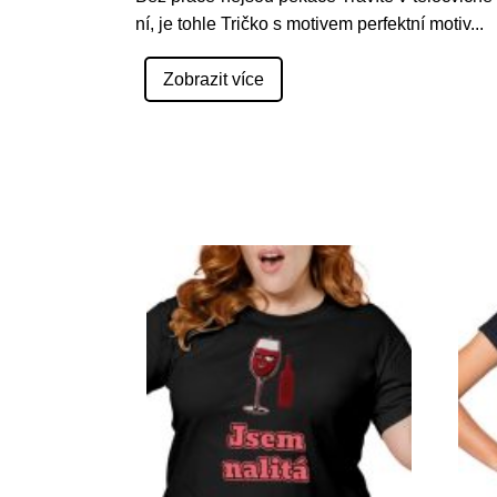
ní, je tohle Tričko s motivem perfektní motiv
...
Zobrazit více