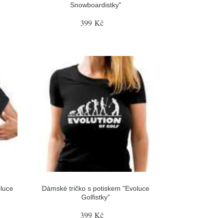
Snowboardistky"
399 Kč
luce
Dámské tričko s potiskem "Evoluce
Golfistky"
399 Kč