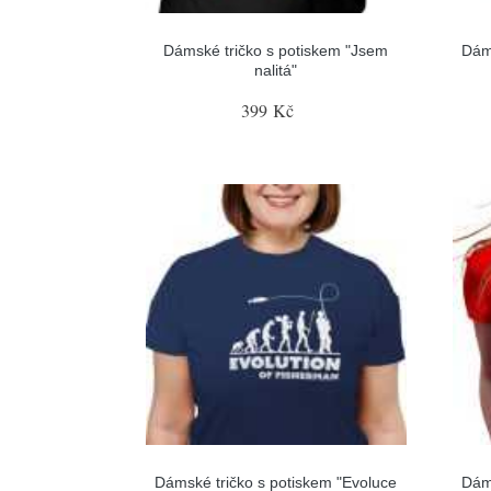
Dámské tričko s potiskem "Jsem
Dám
nalitá"
399 Kč
Dámské tričko s potiskem "Evoluce
Dám