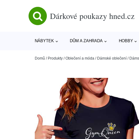
Dárkové poukazy hned.cz
NÁBYTEK
DŮM A ZAHRADA
HOBBY
Domů
/
Produkty
/
Oblečení a móda
/
Dámské oblečení
/
Dámsk