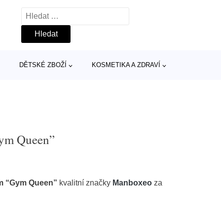
Vyhledávání
DĚTSKÉ ZBOŽÍ
KOSMETIKA A ZDRAVÍ
Gym Queen”
em “Gym Queen”
kvalitní značky
Manboxeo
za