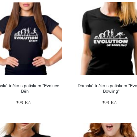
ské tričko s potiskem "Evoluce
Dámské tričko s potiskem "Evo
Běh"
Bowling"
399 Kč
399 Kč