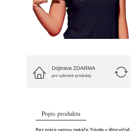
Doprava ZDARMA
pro vybrané produkty
Popis produktu
Bez práce nejsou pekáče Trávíte v tělocvičně 