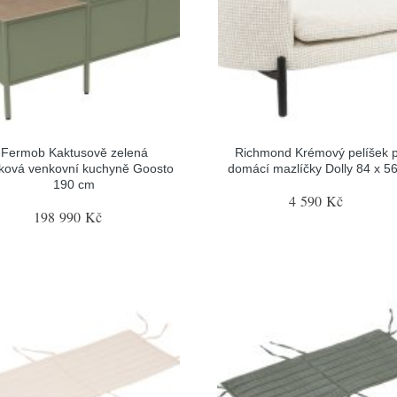
Fermob Kaktusově zelená
Richmond Krémový pelíšek 
íková venkovní kuchyně Goosto
domácí mazlíčky Dolly 84 x 5
190 cm
4 590 Kč
198 990 Kč