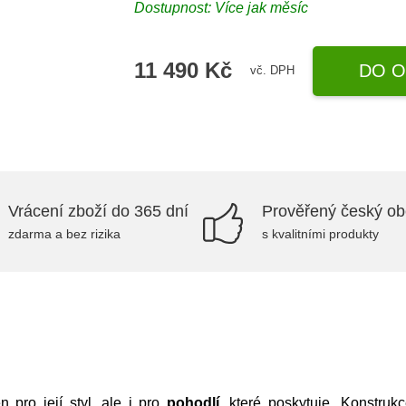
Dostupnost: Více jak měsíc
11 490 Kč
DO O
vč. DPH
Vrácení zboží do 365 dní
Prověřený český o
zdarma a bez rizika
s kvalitními produkty
n pro její styl, ale i pro
pohodlí
, které poskytuje. Konstru