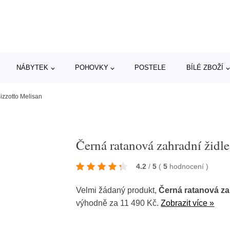
NÁBYTEK
POHOVKY
POSTELE
BÍLÉ ZBOŽÍ
izzotto Melisan
Černá ratanová zahradní židl
4.2
/
5
(
5
hodnocení
)
Velmi žádaný produkt,
Černá ratanová zah
výhodně za 11 490 Kč.
Zobrazit více »