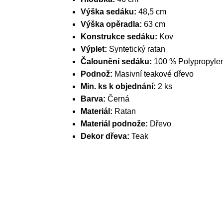
Výška sedáku:
48,5 cm
Výška opěradla:
63 cm
Konstrukce sedáku:
Kov
Výplet:
Syntetický ratan
Čalounění sedáku:
100 % Polypropyle
Podnož:
Masivní teakové dřevo
Min. ks k objednání:
2 ks
Barva:
Černá
Materiál:
Ratan
Materiál podnože:
Dřevo
Dekor dřeva:
Teak