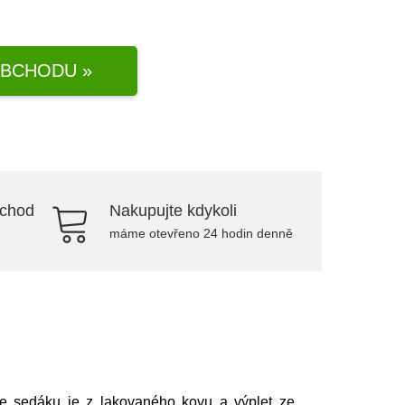
BCHODU »
bchod
Nakupujte kdykoli
máme otevřeno 24 hodin denně
kce sedáku je z lakovaného kovu a výplet ze