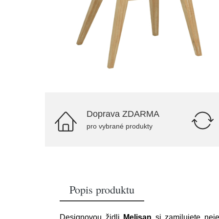
Doprava ZDARMA
pro vybrané produkty
Popis produktu
Designovou židli
Melisan
si zamilujete neje