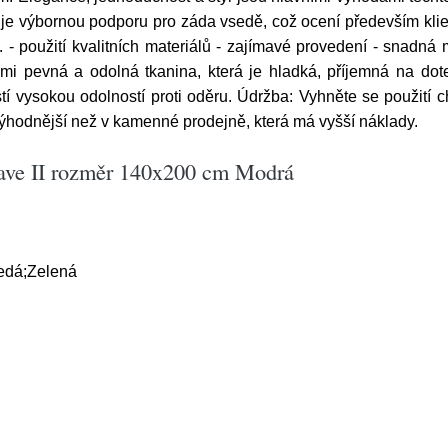
e výbornou podporu pro záda vsedě, což ocení především klienti
 - použití kvalitních materiálů - zajímavé provedení - snadná 
mi pevná a odolná tkanina, která je hladká, příjemná na d
 vysokou odolností proti oděru. Údržba: Vyhněte se použití ch
ýhodnější než v kamenné prodejně, která má vyšší náklady.
oave II rozměr 140x200 cm Modrá
edá;Zelená