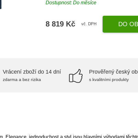
Dostupnost: Do měsíce
8 819 Kč
DO OB
vč. DPH
Vrácení zboží do 14 dní
Prověřený český o
zdarma a bez rizika
s kvalitními produkty
 Elegance, jednoduchost a styl jsou hlavními výhodami těchto