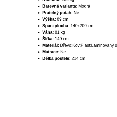
Barevná varianta:
Modrá
Pratelný potah:
Ne
Výška:
89 cm
Spací plocha:
140x200 cm
Váha:
81 kg
Šířka:
149 cm
Materiál:
Dřevo;Kov;Plast;Laminovaný d
Matrace:
Ne
Délka postele:
214 cm