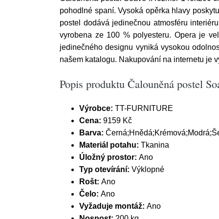
pohodlné spaní. Vysoká opěrka hlavy poskytuj
postel dodává jedinečnou atmosféru interiéru.
vyrobena ze 100 % polyesteru. Opera je vel
jedinečného designu vyniká vysokou odolností
našem katalogu. Nakupování na internetu je v
Popis produktu Čalouněná postel S
Výrobce:
TT-FURNITURE
Cena:
9159 Kč
Barva:
Černá;Hnědá;Krémová;Modrá;Š
Materiál potahu:
Tkanina
Úložný prostor:
Ano
Typ otevírání:
Výklopné
Rošt:
Ano
Čelo:
Ano
Vyžaduje montáž:
Ano
Nosnost:
200 kg