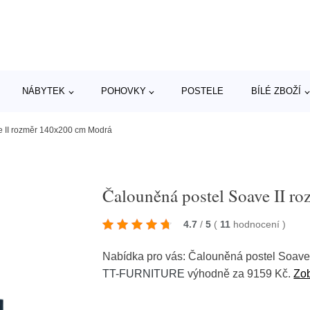
NÁBYTEK
POHOVKY
POSTELE
BÍLÉ ZBOŽÍ
e II rozměr 140x200 cm Modrá
Čalouněná postel Soave II 
4.7
/
5
(
11
hodnocení
)
Nabídka pro vás: Čalouněná postel Soav
TT-FURNITURE
výhodně za 9159 Kč.
Zob