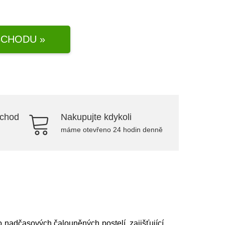
CHODU »
bchod
Nakupujte kdykoli
máme otevřeno 24 hodin denně
 nadčasových čalouněných postelí, zajišťující