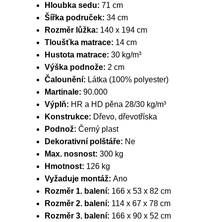
Hloubka sedu:
71 cm
Šířka područek:
34 cm
Rozměr lůžka:
140 x 194 cm
Tloušťka matrace:
14 cm
Hustota matrace:
30 kg/m³
Výška podnože:
2 cm
Čalounění:
Látka (100% polyester)
Martinale:
90.000
Výplň:
HR a HD pěna 28/30 kg/m³
Konstrukce:
Dřevo, dřevotříska
Podnož:
Černý plast
Dekorativní polštáře:
Ne
Max. nosnost:
300 kg
Hmotnost:
126 kg
Vyžaduje montáž:
Ano
Rozměr 1. balení:
166 x 53 x 82 cm
Rozměr 2. balení:
114 x 67 x 78 cm
Rozměr 3. balení:
166 x 90 x 52 cm