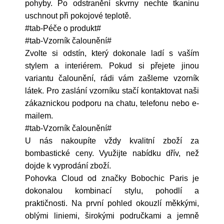
pohyby. Po odstranění skvrny nechte tkaninu
uschnout při pokojové teplotě.
#tab-Péče o produkt#
#tab-Vzorník čalounění#
Zvolte si odstín, který dokonale ladí s vaším
stylem a interiérem. Pokud si přejete jinou
variantu čalounění, rádi vám zašleme vzorník
látek. Pro zaslání vzorníku stačí kontaktovat naši
zákaznickou podporu na chatu, telefonu nebo e-
mailem.
#tab-Vzorník čalounění#
U nás nakoupíte vždy kvalitní zboží za
bombastické ceny. Využijte nabídku dřív, než
dojde k vyprodání zboží.
Pohovka Cloud od značky Bobochic Paris je
dokonalou kombinací stylu, pohodlí a
praktičnosti. Na první pohled okouzlí měkkými,
oblými liniemi, širokými područkami a jemně