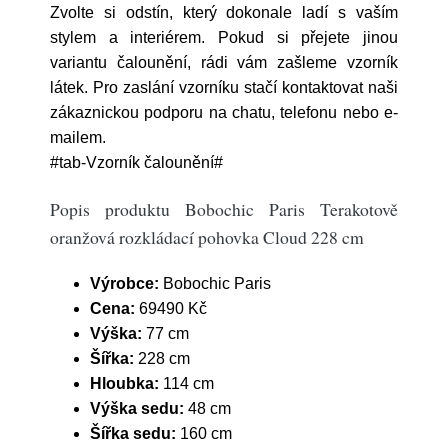
Zvolte si odstín, který dokonale ladí s vaším
stylem a interiérem. Pokud si přejete jinou
variantu čalounění, rádi vám zašleme vzorník
látek. Pro zaslání vzorníku stačí kontaktovat naši
zákaznickou podporu na chatu, telefonu nebo e-
mailem.
#tab-Vzorník čalounění#
Popis produktu Bobochic Paris Terakotově
oranžová rozkládací pohovka Cloud 228 cm
Výrobce:
Bobochic Paris
Cena:
69490 Kč
Výška:
77 cm
Šířka:
228 cm
Hloubka:
114 cm
Výška sedu:
48 cm
Šířka sedu:
160 cm