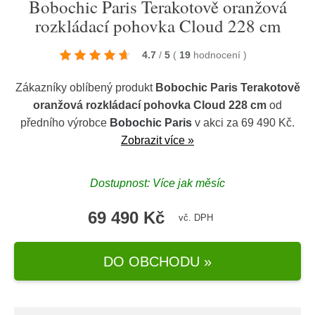
Bobochic Paris Terakotově oranžová
rozkládací pohovka Cloud 228 cm
4.7
/
5
(
19
hodnocení
)
Zákazníky oblíbený produkt
Bobochic Paris Terakotově
oranžová rozkládací pohovka Cloud 228 cm
od
předního výrobce
Bobochic Paris
v akci za 69 490 Kč.
Zobrazit více »
Dostupnost: Více jak měsíc
69 490 Kč
vč. DPH
DO OBCHODU »