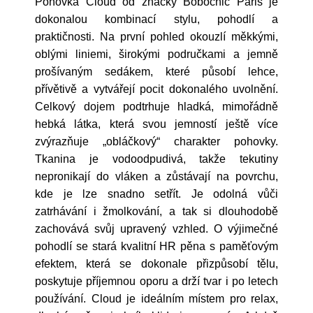
Pohovka Cloud od značky Bobochic Paris je
dokonalou kombinací stylu, pohodlí a
praktičnosti. Na první pohled okouzlí měkkými,
oblými liniemi, širokými područkami a jemně
prošívaným sedákem, které působí lehce,
přívětivě a vytvářejí pocit dokonalého uvolnění.
Celkový dojem podtrhuje hladká, mimořádně
hebká látka, která svou jemností ještě více
zvýrazňuje „obláčkový“ charakter pohovky.
Tkanina je vodoodpudivá, takže tekutiny
nepronikají do vláken a zůstávají na povrchu,
kde je lze snadno setřít. Je odolná vůči
zatrhávání i žmolkování, a tak si dlouhodobě
zachovává svůj upravený vzhled. O výjimečné
pohodlí se stará kvalitní HR pěna s paměťovým
efektem, která se dokonale přizpůsobí tělu,
poskytuje příjemnou oporu a drží tvar i po letech
používání. Cloud je ideálním místem pro relax,