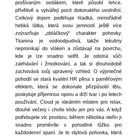
prošívaným sedákem, které působí lehce,
přívětivě a vytvářejí pocit dokonalého uvolnění.
Celkový dojem podtrhuje hladká, mimořádně
hebká látka, která svou jemností ještě více
zvýrazňuje „obláčkový“ charakter pohovky.
Tkanina je vodoodpudivá, takže tekutiny
nepronikají do vláken a zůstávají na povrchu,
kde je lze snadno setřít. Je odolná vůči
zatrhávání i žmolkování, a tak si dlouhodobě
zachovává svůj upravený vzhled. O výjimečné
pohodlí se stará kvalitní HR pěna s paměťovým
efektem, která se dokonale přizpůsobí tělu,
poskytuje příjemnou oporu a drží tvar i po letech
používání. Cloud je ideálním místem pro relax,
dlouhé večery i chvíle klidu jen pro vás. A když
potřebujete víc prostoru, během několika vteřin ji
snadno proměníte v pohodlné lůžko pro
každodenní spaní. Je to stylová pohovka, která