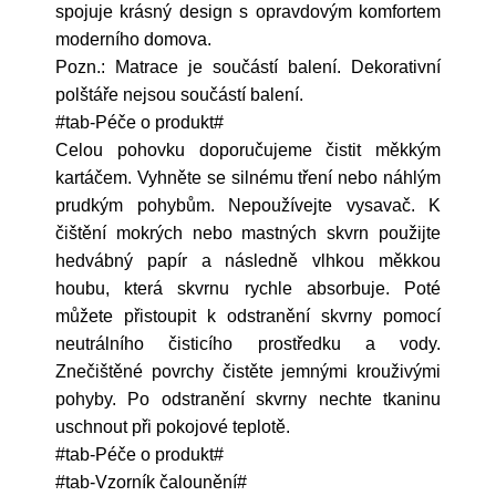
spojuje krásný design s opravdovým komfortem
moderního domova.
Pozn.: Matrace je součástí balení. Dekorativní
polštáře nejsou součástí balení.
#tab-Péče o produkt#
Celou pohovku doporučujeme čistit měkkým
kartáčem. Vyhněte se silnému tření nebo náhlým
prudkým pohybům. Nepoužívejte vysavač. K
čištění mokrých nebo mastných skvrn použijte
hedvábný papír a následně vlhkou měkkou
houbu, která skvrnu rychle absorbuje. Poté
můžete přistoupit k odstranění skvrny pomocí
neutrálního čisticího prostředku a vody.
Znečištěné povrchy čistěte jemnými krouživými
pohyby. Po odstranění skvrny nechte tkaninu
uschnout při pokojové teplotě.
#tab-Péče o produkt#
#tab-Vzorník čalounění#