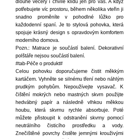
dlouhé večery i chvíle klidu jen pro vás. A když
potřebujete víc prostoru, během několika vteřin ji
snadno proměníte v pohodlné lůžko pro
každodenní spaní. Je to stylová pohovka, která
spojuje krásný design s opravdovým komfortem
moderního domova.
Pozn.: Matrace je součástí balení. Dekorativní
polštáře nejsou součástí balení.
#tab-Péče o produkt#
Celou pohovku doporučujeme čistit měkkým
kartáčem. Vyhněte se silnému tření nebo náhlým
prudkým pohybům. Nepoužívejte vysavač. K
čištění mokrých nebo mastných skvrn použijte
hedvábný papír a následně vlhkou měkkou
houbu, která skvrnu rychle absorbuje. Poté
můžete přistoupit k odstranění skvrny pomocí
neutrálního čisticího prostředku a vody.
Znečištěné povrchy čistěte jemnými krouživými