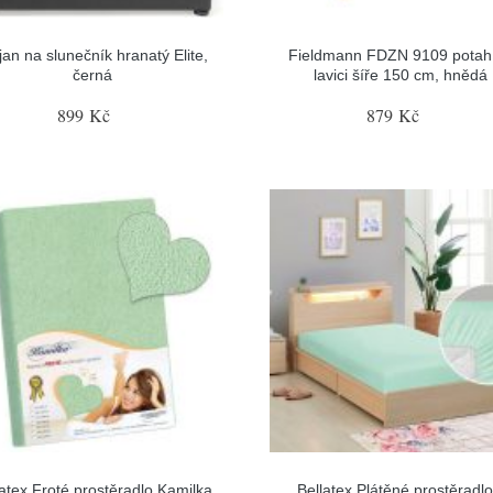
jan na slunečník hranatý Elite,
Fieldmann FDZN 9109 potah
černá
lavici šíře 150 cm, hnědá
899 Kč
879 Kč
latex Froté prostěradlo Kamilka
Bellatex Plátěné prostěradlo