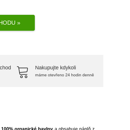
HODU »
bchod
Nakupujte kdykoli
máme otevřeno 24 hodin denně
e
100%
organické
bavlny
a obsahuje náplň z