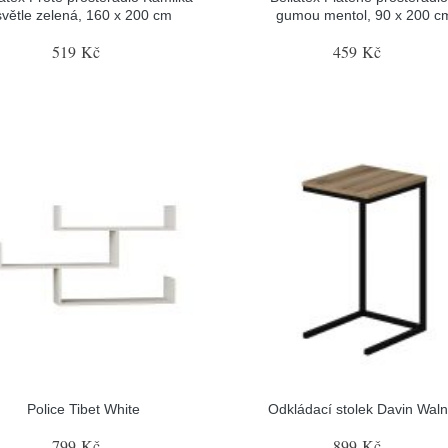
světle zelená, 160 x 200 cm
gumou mentol, 90 x 200 c
519 Kč
459 Kč
Police Tibet White
Odkládací stolek Davin Waln
799 Kč
899 Kč