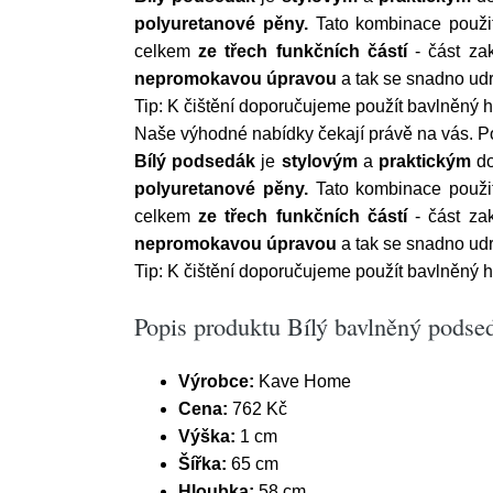
polyuretanové
pěny.
Tato kombinace použit
celkem
ze třech funkčních částí
- část zak
nepromokavou
úpravou
a tak se snadno udrž
Tip: K čištění doporučujeme použít bavlněný
Naše výhodné nabídky čekají právě na vás. 
Bílý podsedák
je
stylovým
a
praktickým
do
polyuretanové
pěny.
Tato kombinace použit
celkem
ze třech funkčních částí
- část zak
nepromokavou
úpravou
a tak se snadno udrž
Tip: K čištění doporučujeme použít bavlněný
Popis produktu Bílý bavlněný pods
Výrobce:
Kave Home
Cena:
762 Kč
Výška:
1 cm
Šířka:
65 cm
Hloubka:
58 cm