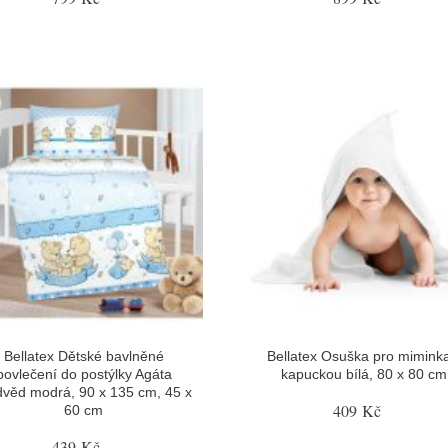
Bellatex Dětské bavlněné
Bellatex Osuška pro mimink
povlečení do postýlky Agáta
kapuckou bílá, 80 x 80 cm
věd modrá, 90 x 135 cm, 45 x
409 Kč
60 cm
439 Kč