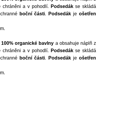
e chráněni a v pohodlí.
Podsedák
se skládá
ochranné
boční
části
.
Podsedák
je
ošetřen
em.
e
100%
organické
bavlny
a obsahuje náplň z
e chráněni a v pohodlí.
Podsedák
se skládá
ochranné
boční
části
.
Podsedák
je
ošetřen
em.