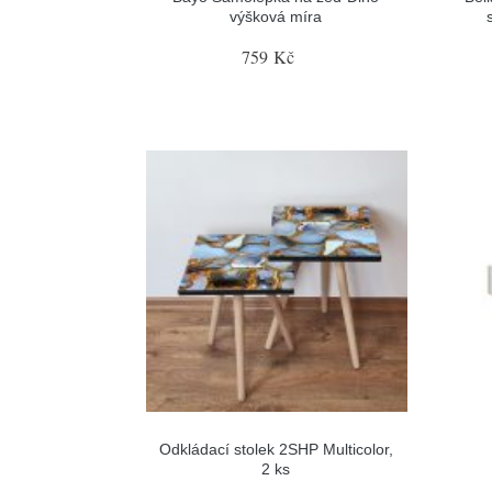
výšková míra
759 Kč
Odkládací stolek 2SHP Multicolor,
2 ks