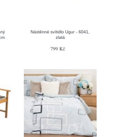
aný
Nástěnné svítidlo Ugur - 6041,
 cm
zlatá
799 Kč