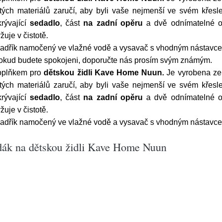
ých materiálů zaručí, aby byli vaše nejmenší ve svém křesl
rývající
sedadlo
, část
na zadní opěru
a dvě odnímatelné 
uje v čistotě.
 hadřík namočený ve vlažné vodě a vysavač s vhodným nástavc
Pokud budete spokojeni, doporučte nás prosím svým známým.
plňkem pro
dětskou židli Kave Home Nuun.
Je vyrobena z
ých materiálů zaručí, aby byli vaše nejmenší ve svém křesl
rývající
sedadlo
, část
na zadní opěru
a dvě odnímatelné 
uje v čistotě.
 hadřík namočený ve vlažné vodě a vysavač s vhodným nástavc
edák na dětskou židli Kave Home Nuun