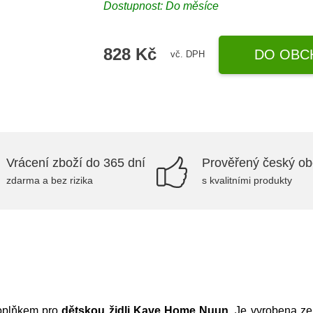
Dostupnost: Do měsíce
828 Kč
DO OBC
vč. DPH
Vrácení zboží do 365 dní
Prověřený český o
zdarma a bez rizika
s kvalitními produkty
plňkem pro
dětskou židli Kave Home Nuun.
Je vyrobena z