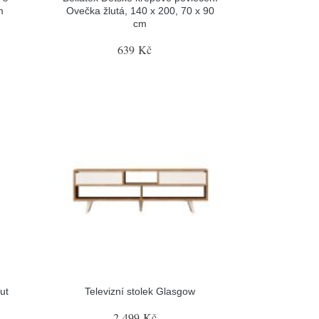
m
Ovečka žlutá, 140 x 200, 70 x 90
cm
639 Kč
ut
Televizní stolek Glasgow
2 499 Kč