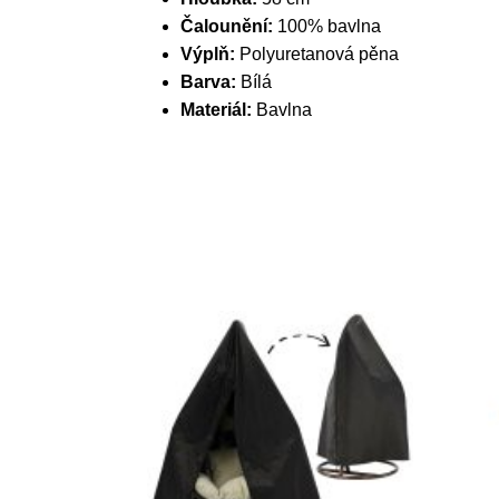
Čalounění:
100% bavlna
Výplň:
Polyuretanová pěna
Barva:
Bílá
Materiál:
Bavlna