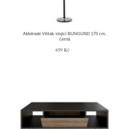
Aldotrade Věšák stojící BUNGUND 170 cm,
černá
659 Kč