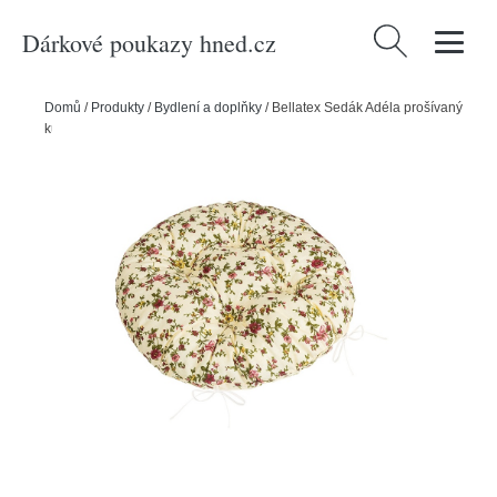
Dárkové poukazy hned.cz
Vyhledávání
Domů
/
Produkty
/
Bydlení a doplňky
/
Bellatex Sedák Adéla prošívaný
kulatý Růžička, 40 x 40 cm