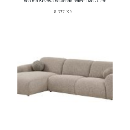
noo.ma Kovová nástěnná police Tivo 70 cm
8 337 Kč