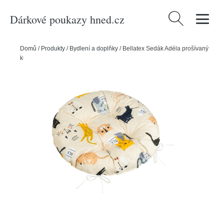
Dárkové poukazy hned.cz
Vyhledávání
Domů
/
Produkty
/
Bydlení a doplňky
/
Bellatex Sedák Adéla prošívaný
kulatý Kočka žlutá, 40 x 40 cm