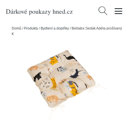
Dárkové poukazy hned.cz
Vyhledávání
Domů
/
Produkty
/
Bydlení a doplňky
/
Bellatex Sedák Adéla prošívaný
Kočka žlutá, 40 x 40 cm