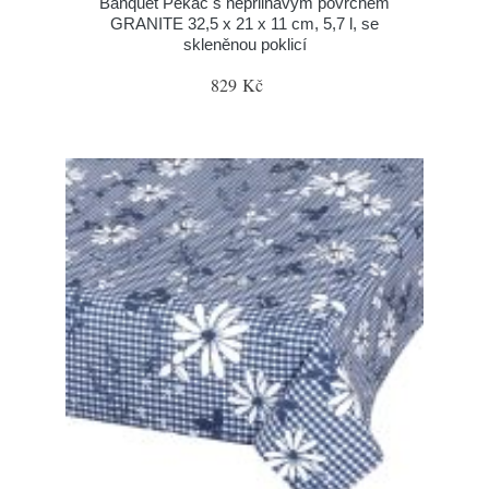
Banquet Pekáč s nepřilnavým povrchem
GRANITE 32,5 x 21 x 11 cm, 5,7 l, se
skleněnou poklicí
829 Kč