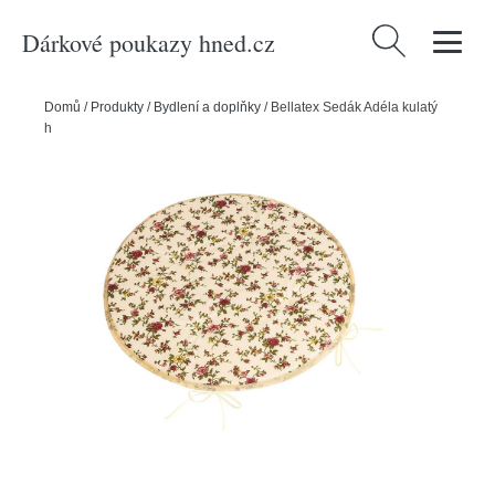
Dárkové poukazy hned.cz
Vyhledávání
Domů
/
Produkty
/
Bydlení a doplňky
/
Bellatex Sedák Adéla kulatý
hladký Růžička, 40 x 40 cm