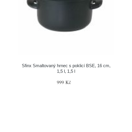
Sfinx Smaltovaný hrnec s poklicí BSE, 16 cm,
1,5 l, 1,5 l
999 Kč