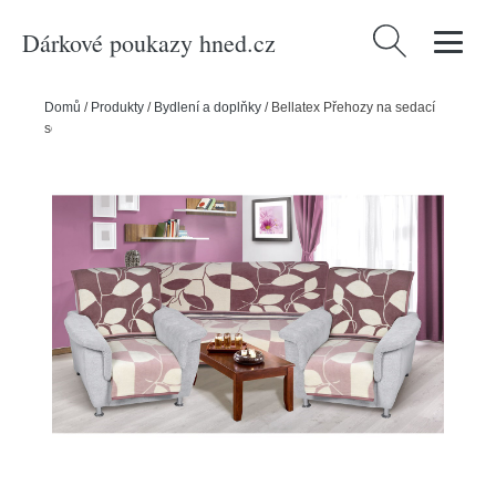
Dárkové poukazy hned.cz
Vyhledávání
Domů
/
Produkty
/
Bydlení a doplňky
/
Bellatex Přehozy na sedací
soupravu Karmela plus Jaro, 1 ks 150 x 200, 2 ks 65 x 150 cm