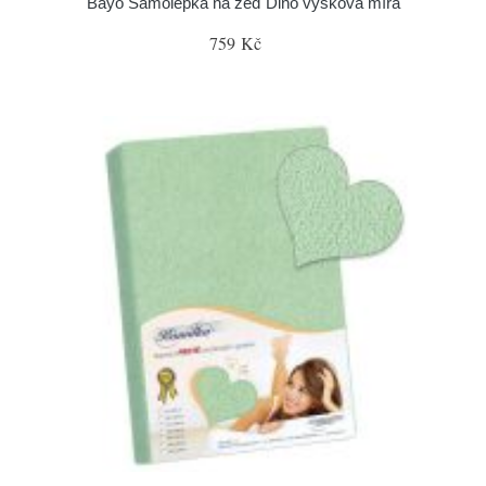
Bayo Samolepka na zeď Dino výšková míra
759 Kč