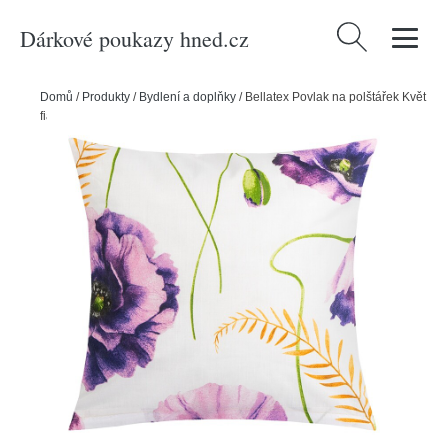
Dárkové poukazy hned.cz
Vyhledávání
Domů
/
Produkty
/
Bydlení a doplňky
/
Bellatex Povlak na polštářek Květ
fialová, 40 x 40 cm