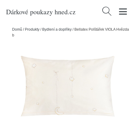
Dárkové poukazy hned.cz
Vyhledávání
Domů
/
Produkty
/
Bydlení a doplňky
/
Bellatex Polštářek VIOLA Hvězda
béžová, 40 x 60 cm