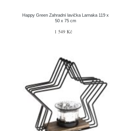
Happy Green Zahradní lavička Larnaka 119 x
50 x 75 cm
1 549 Kč