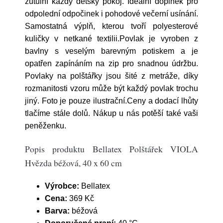
zútulní každý dětský pokoj. Ideální doplněk pro
odpolední odpočinek i pohodové večerní usínání.
Samostatná výplň, kterou tvoří polyesterové
kuličky v netkané textilii.Povlak je vyroben z
bavlny s veselým barevným potiskem a je
opatřen zapínáním na zip pro snadnou údržbu.
Povlaky na polštářky jsou šité z metráže, díky
rozmanitosti vzoru může být každý povlak trochu
jiný. Foto je pouze ilustrační.Ceny a dodací lhůty
tlačíme stále dolů. Nákup u nás potěší také vaši
peněženku.
Popis produktu Bellatex Polštářek VIOLA
Hvězda béžová, 40 x 60 cm
Výrobce:
Bellatex
Cena:
369 Kč
Barva:
béžová