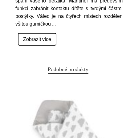
spaní vašeho děťátka. Mantinel má především
funkci zabránit kontaktu dítěte s tvrdými částmi
postýlky. Válec je na čtyřech místech rozdělen
všitou gumičkou
...
Zobrazit více
Podobné produkty