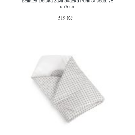
Bellatex Dětská zavinovačka Puntíky šedá, 75
x 75 cm
519 Kč