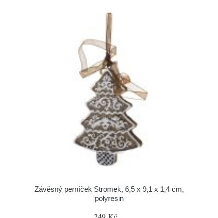
Závěsný perníček Stromek, 6,5 x 9,1 x 1,4 cm,
polyresin
249 Kč