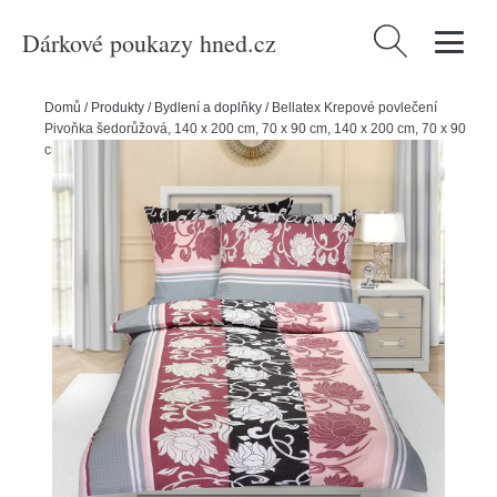
Dárkové poukazy hned.cz
Vyhledávání
Domů
/
Produkty
/
Bydlení a doplňky
/
Bellatex Krepové povlečení
Pivoňka šedorůžová, 140 x 200 cm, 70 x 90 cm, 140 x 200 cm, 70 x 90
cm