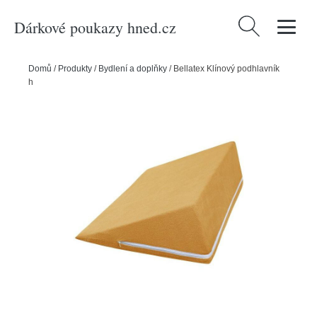
Dárkové poukazy hned.cz
Vyhledávání
Domů
/
Produkty
/
Bydlení a doplňky
/
Bellatex Klínový podhlavník
hořčicová, 80 x 50 x 20 cm