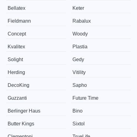
Bellatex
Keter
Fieldmann
Rabalux
Concept
Woody
Kvalitex
Plastia
Solight
Gedy
Herding
Vitility
DecoKing
Sapho
Guzzanti
Future Time
Berlinger Haus
Bino
Butter Kings
Sixtol
Clementoni
TrueLife