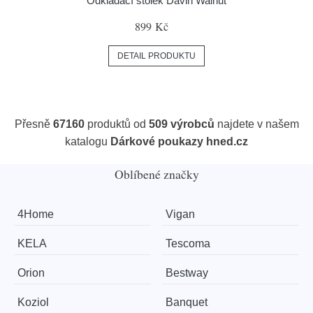
Odkládací stolek Davin Walnut
899 Kč
DETAIL PRODUKTU
Přesně
67160
produktů od
509 výrobců
najdete v našem
katalogu
Dárkové poukazy hned.cz
Oblíbené značky
4Home
Vigan
KELA
Tescoma
Orion
Bestway
Koziol
Banquet