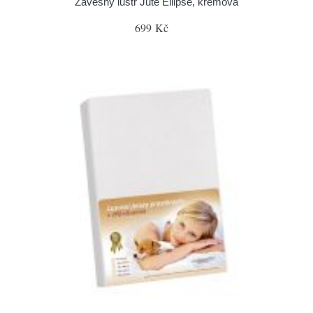
Závěsný lustr Jute Ellipse, krémová
699 Kč