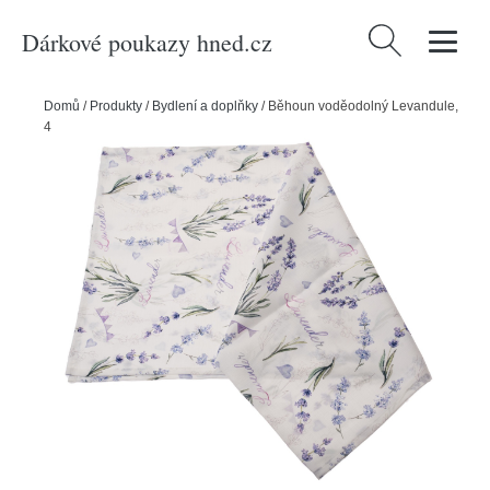
Dárkové poukazy hned.cz
Vyhledávání
Domů
/
Produkty
/
Bydlení a doplňky
/
Běhoun voděodolný Levandule,
40 x 140 cm