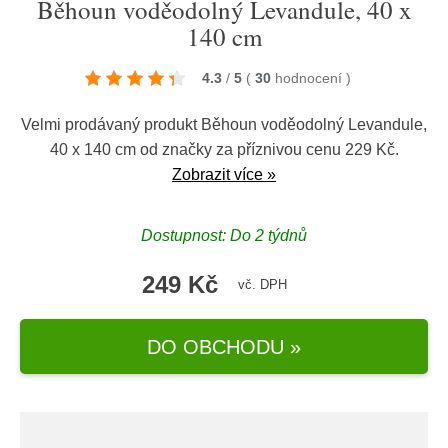
Běhoun voděodolný Levandule, 40 x
140 cm
4.3
/
5
(
30
hodnocení
)
Velmi prodávaný produkt Běhoun voděodolný Levandule,
40 x 140 cm od značky za příznivou cenu 229 Kč.
Zobrazit více »
Dostupnost: Do 2 týdnů
249 Kč
vč. DPH
DO OBCHODU »