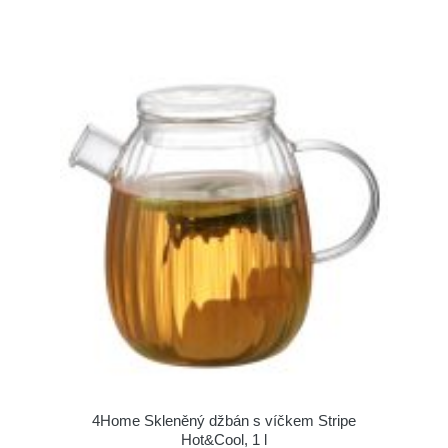
4Home Skleněný džbán s víčkem Stripe
Hot&Cool, 1 l