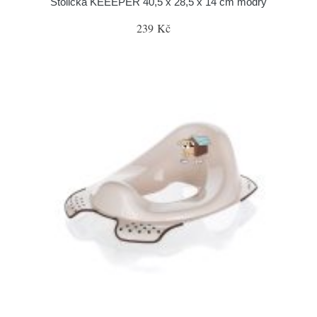
Stolička KEEEPER 40,5 x 28,5 x 14 cm modrý
239 Kč