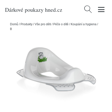
Dárkové poukazy hned.cz
Vyhledávání
Domů
/
Produkty
/
Vše pro děti
/
Péče o dítě
/
Koupání a hygiena
/
Banquet 4kids Dětské WC sedátko Jungle, 30 x 40 x 15 cm