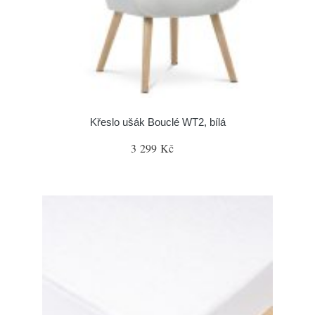
Křeslo ušák Bouclé WT2, bílá
3 299 Kč