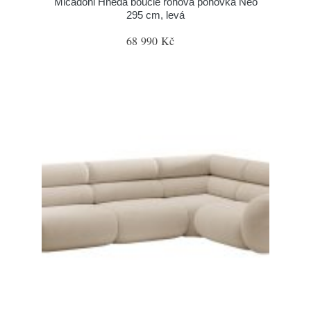
Micadoni Hnědá bouclé rohová pohovka Neo
295 cm, levá
68 990 Kč