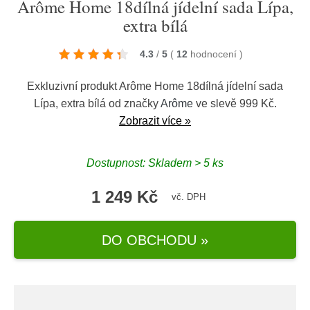
Arôme Home 18dílná jídelní sada Lípa,
extra bílá
4.3
/
5
(
12
hodnocení
)
Exkluzivní produkt Arôme Home 18dílná jídelní sada
Lípa, extra bílá od značky
Arôme
ve slevě 999 Kč.
Zobrazit více »
Dostupnost: Skladem > 5 ks
1 249 Kč
vč. DPH
DO OBCHODU »