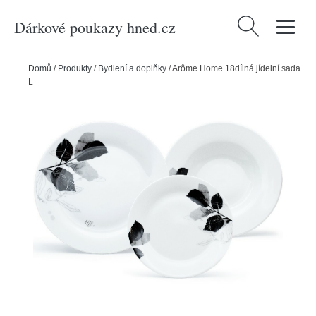
Dárkové poukazy hned.cz
Vyhledávání
Domů
/
Produkty
/
Bydlení a doplňky
/
Arôme Home 18dílná jídelní sada
Lípa, extra bílá