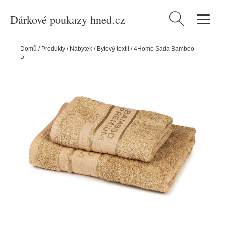
Dárkové poukazy hned.cz
Vyhledávání
Domů
/
Produkty
/
Nábytek
/
Bytový textil
/
4Home Sada Bamboo
Premium osuška a ručník béžová, 70 x 140 cm, 50 x 100 cm