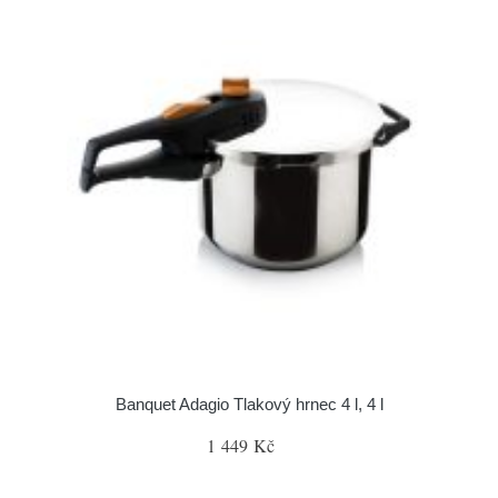
Banquet Adagio Tlakový hrnec 4 l, 4 l
1 449 Kč