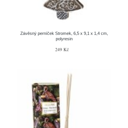
Závěsný perníček Stromek, 6,5 x 9,1 x 1,4 cm,
polyresin
249 Kč