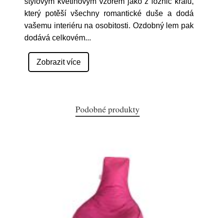
stylovým květinovým vzorem jako z ložnic králů,
který potěší všechny romantické duše a dodá
vašemu interiéru na osobitosti. Ozdobný lem pak
dodává celkovém
...
Zobrazit více
Podobné produkty