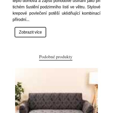
teplo domova a zajistí pohodové usínání jako při
tichém šustění podzimního listí ve větru. Stylové
krepové povlečení potěší uklidňující kombinací
přírodní
...
Zobrazit více
Podobné produkty