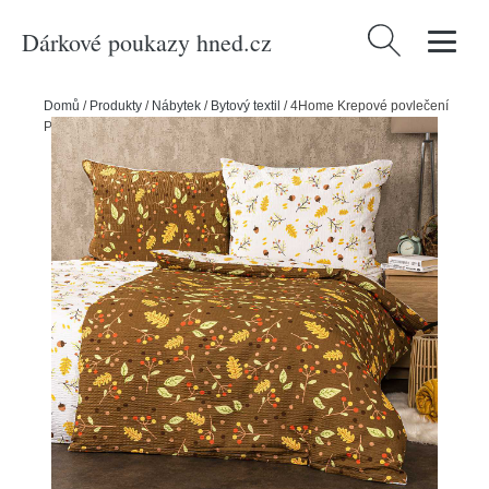
Dárkové poukazy hned.cz
Vyhledávání
Domů
/
Produkty
/
Nábytek
/
Bytový textil
/
4Home Krepové povlečení
Podzim, 220 x 200 cm, 2 ks 70 x 90 cm