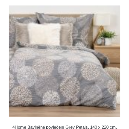
4Home Bavlněné povlečení Grey Petals, 140 x 220 cm,